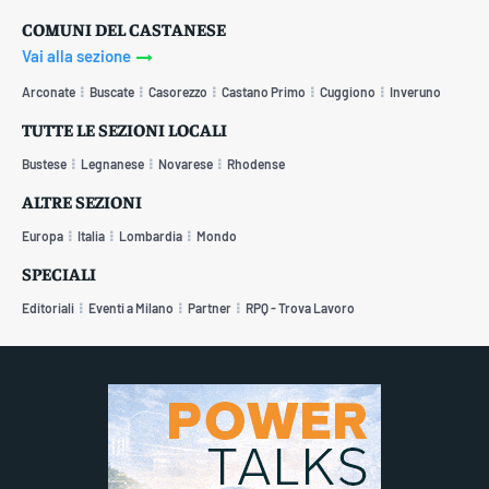
COMUNI DEL CASTANESE
Vai alla sezione
Arconate
Buscate
Casorezzo
Castano Primo
Cuggiono
Inveruno
TUTTE LE SEZIONI LOCALI
Bustese
Legnanese
Novarese
Rhodense
ALTRE SEZIONI
Europa
Italia
Lombardia
Mondo
SPECIALI
Editoriali
Eventi a Milano
Partner
RPQ - Trova Lavoro