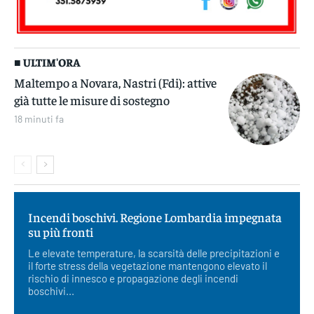
■ ULTIM'ORA
Maltempo a Novara, Nastri (Fdi): attive
già tutte le misure di sostegno
18 minuti fa
Incendi boschivi. Regione Lombardia impegnata
su più fronti
Le elevate temperature, la scarsità delle precipitazioni e
il forte stress della vegetazione mantengono elevato il
rischio di innesco e propagazione degli incendi
boschivi...