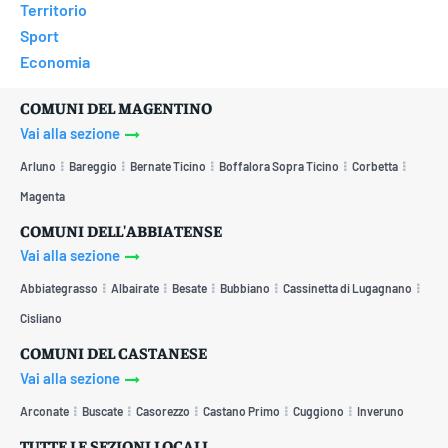
Territorio
Sport
Economia
COMUNI DEL MAGENTINO
Vai alla sezione
Arluno
Bareggio
Bernate Ticino
Boffalora Sopra Ticino
Corbetta
Magenta
COMUNI DELL'ABBIATENSE
Vai alla sezione
Abbiategrasso
Albairate
Besate
Bubbiano
Cassinetta di Lugagnano
Cisliano
COMUNI DEL CASTANESE
Vai alla sezione
Arconate
Buscate
Casorezzo
Castano Primo
Cuggiono
Inveruno
TUTTE LE SEZIONI LOCALI