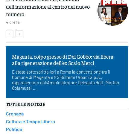
dell’informazione al centro del nuovo
numero
4 ore fa
Magenta, colpo grosso di Del Gobbo: via libera
alla rigenerazione dell’ex Scalo Merci
È stata sottoscritta ieri a Roma la convenzione tra il
Comune di Magenta e FS Sistemi Urbani S.p.A.,
rappresentata dall’Amministratore Delegato dott. Matteo
Colamussi,...
TUTTE LE NOTIZIE
Cronaca
Cultura e Tempo Libero
Politica