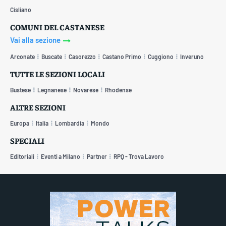
Cisliano
COMUNI DEL CASTANESE
Vai alla sezione
Arconate
Buscate
Casorezzo
Castano Primo
Cuggiono
Inveruno
TUTTE LE SEZIONI LOCALI
Bustese
Legnanese
Novarese
Rhodense
ALTRE SEZIONI
Europa
Italia
Lombardia
Mondo
SPECIALI
Editoriali
Eventi a Milano
Partner
RPQ - Trova Lavoro