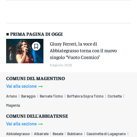
■ PRIMA PAGINA DI OGGI
Giusy Ferreri, la voce di
Abbiategrasso torna con il nuovo
singolo “Vuoto Cosmico”
8 Agosto 2026
COMUNI DEL MAGENTINO
Vai alla sezione
Arluno
Bareggio
Bernate Ticino
Boffalora Sopra Ticino
Corbetta
Magenta
COMUNI DELL'ABBIATENSE
Vai alla sezione
Abbiategrasso
Albairate
Besate
Bubbiano
Cassinetta di Lugagnano