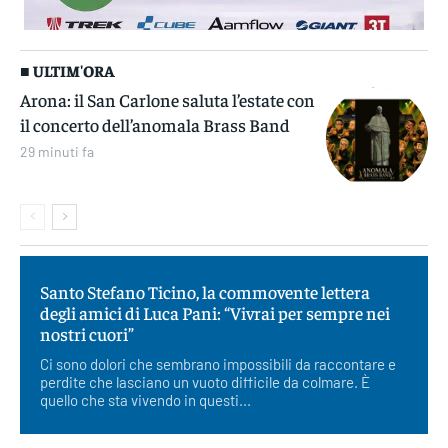
■ ULTIM'ORA
Arona: il San Carlone saluta l’estate con
il concerto dell’anomala Brass Band
29 minuti fa
Santo Stefano Ticino, la commovente lettera
degli amici di Luca Pani: “Vivrai per sempre nei
nostri cuori”
Ci sono dolori che sembrano impossibili da raccontare e
perdite che lasciano un vuoto difficile da colmare. È
quello che sta vivendo in questi...