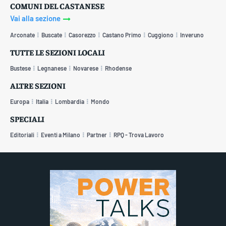
COMUNI DEL CASTANESE
Vai alla sezione
Arconate
Buscate
Casorezzo
Castano Primo
Cuggiono
Inveruno
TUTTE LE SEZIONI LOCALI
Bustese
Legnanese
Novarese
Rhodense
ALTRE SEZIONI
Europa
Italia
Lombardia
Mondo
SPECIALI
Editoriali
Eventi a Milano
Partner
RPQ - Trova Lavoro