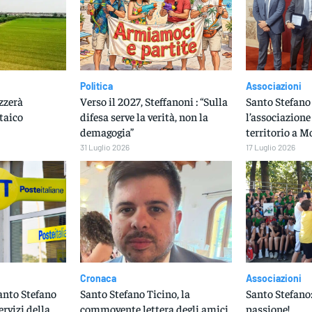
Politica
Associazioni
zzerà
Verso il 2027, Steffanoni : “Sulla
Santo Stefano 
taico
difesa serve la verità, non la
l’associazione
demagogia”
territorio a M
31 Luglio 2026
17 Luglio 2026
Cronaca
Associazioni
Santo Stefano
Santo Stefano Ticino, la
Santo Stefano:
ervizi della
commovente lettera degli amici
passione!