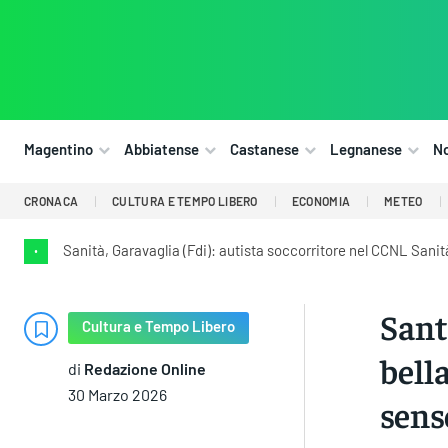
Magentino
Abbiatense
Castanese
Legnanese
N
CRONACA
CULTURA E TEMPO LIBERO
ECONOMIA
METEO
Sanità, Garavaglia (Fdi): autista soccorritore nel CCNL Sani
•
Sant
Cultura e Tempo Libero
bell
di
Redazione Online
30 Marzo 2026
sens