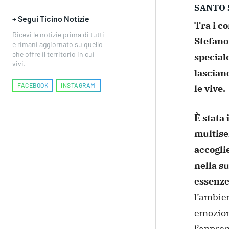
SANTO 
+ Segui Ticino Notizie
Tra i co
Ricevi le notizie prima di tutti
Stefano
e rimani aggiornato su quello
che offre il territorio in cui
speciale
vivi.
lascian
FACEBOOK
INSTAGRAM
le vive.
È stata
multise
accogli
nella su
essenze
l’ambien
emozion
l’appren