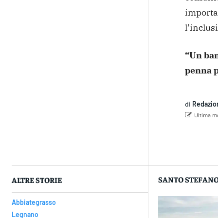
importan
l’inclus
“Un bam
penna p
di
Redazio
Ultima mo
Con
SANTO STEFANO
ALTRE STORIE
Abbiategrasso
Legnano