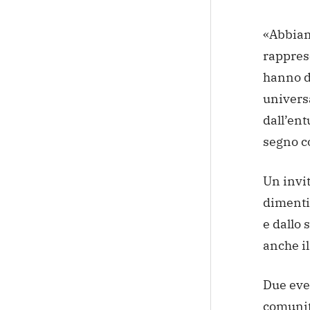
«Abbiam
rapprese
hanno d
universa
dall’ent
segno co
Un invit
dimentic
e dallo 
anche i
Due even
comunità