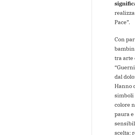
signific
realizza
Pace”.
Con paro
bambini
tra arte
“Guernic
dal dolo
Hanno de
simboli
colore n
paura e 
sensibil
scelta: 