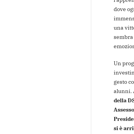
dove og
immenso
una vitt
sembra r
emozioni
Un prog
investim
gesto co
alunni.
della D
Assessor
Presiden
si è ar