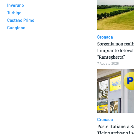
Inveruno
Turbigo
Castano Primo
Cuggiono
Cronaca
Sorgenia non reali
l’impianto fotovol
“Ranteghetta”
7 Agosto 2026
Cronaca
Poste Italiane: a 
Ticino arrivano i s