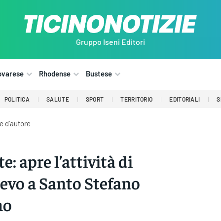
Gruppo Iseni Editori
ovarese
Rhodense
Bustese
POLITICA
SALUTE
SPORT
TERRITORIO
EDITORIALI
S
e d’autore
e: apre l’attività di
ievo a Santo Stefano
no