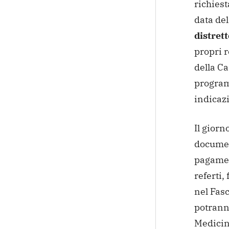
richiest
data del
distret
propri r
della Ca
program
indicazi
Il giorn
document
pagamen
referti,
nel Fasc
potranno
Medicin