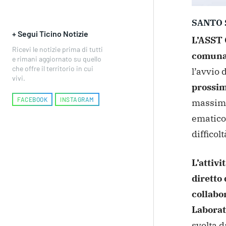
SANTO 
+ Segui Ticino Notizie
L’ASST 
Ricevi le notizie prima di tutti
comunal
e rimani aggiornato su quello
che offre il territorio in cui
l’avvio d
vivi.
prossim
FACEBOOK
INSTAGRAM
massima 
ematico,
difficol
L’attivi
diretto 
collabo
Laborato
svolta d