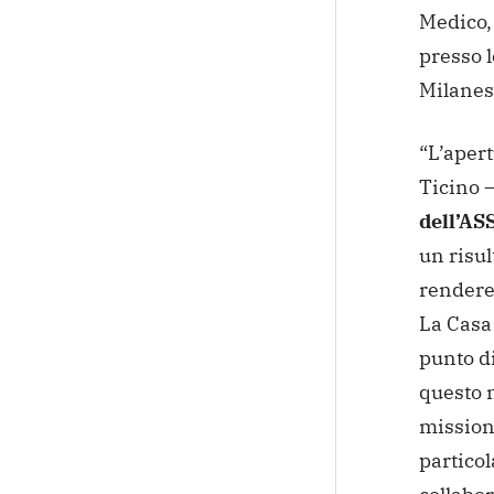
Medico,
presso l
Milanes
“L’apert
Ticino 
dell’AS
un risu
rendere 
La Casa
punto di
questo n
mission
particol