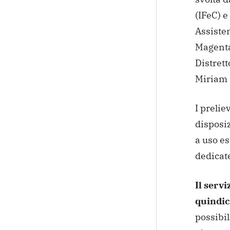
(IFeC) e
Assiste
Magenta
Distret
Miriam
I prelie
disposi
a uso es
dedicat
Il servi
quindici
possibil