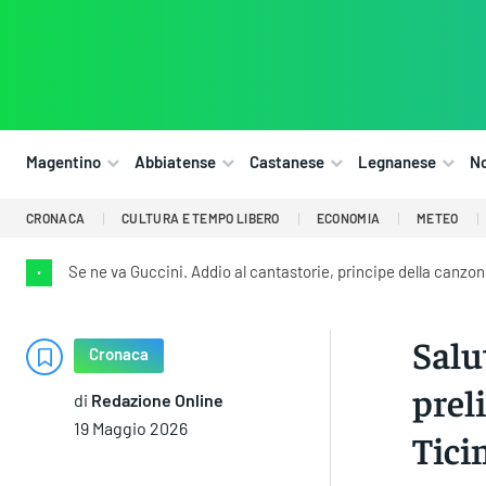
Magentino
Abbiatense
Castanese
Legnanese
N
CRONACA
CULTURA E TEMPO LIBERO
ECONOMIA
METEO
Se ne va Guccini. Addio al cantastorie, principe della canzon
•
Salut
Cronaca
prel
di
Redazione Online
19 Maggio 2026
Tici