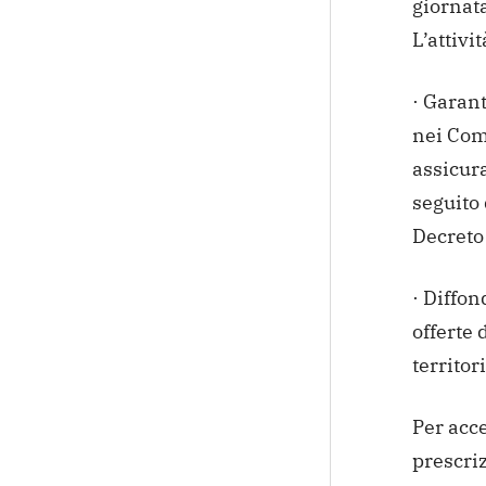
giornata
L’attivi
· Garant
nei Com
assicura
seguito 
Decreto
· Diffon
offerte 
territori
Per acce
prescri