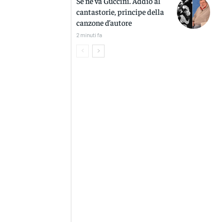
Se ne va Guccini. Addio al
cantastorie, principe della
canzone d’autore
2 minuti fa