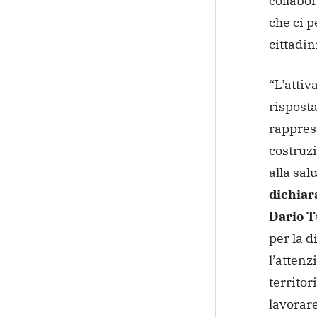
collabo
che ci p
cittadin
“L’attiv
risposta
rapprese
costruz
alla sal
dichiara
Dario T
per la d
l’attenz
territo
lavorare