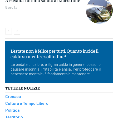
A Pavana l’ultimo saluto al Maestrone
8 ore fa
L’estate non è felice per tutti. Quanto incide il
caldo su mente e solitudine?
Le ondate di calore, e il gran caldo in genere, possono
causare insonnia, irritabilità e ansia. Per proteggere il
benessere mentale, è fondamentale mantenere...
TUTTE LE NOTIZIE
Cronaca
Cultura e Tempo Libero
Politica
Territorio