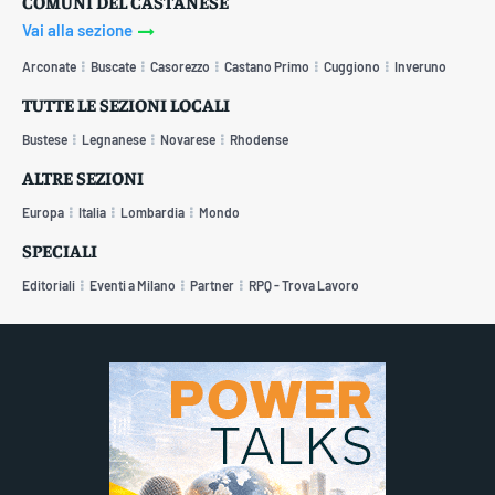
COMUNI DEL CASTANESE
Vai alla sezione
Arconate
Buscate
Casorezzo
Castano Primo
Cuggiono
Inveruno
TUTTE LE SEZIONI LOCALI
Bustese
Legnanese
Novarese
Rhodense
ALTRE SEZIONI
Europa
Italia
Lombardia
Mondo
SPECIALI
Editoriali
Eventi a Milano
Partner
RPQ - Trova Lavoro