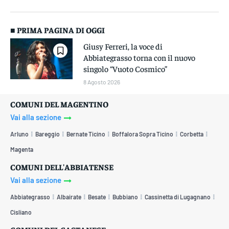
■ PRIMA PAGINA DI OGGI
Giusy Ferreri, la voce di
Abbiategrasso torna con il nuovo
singolo “Vuoto Cosmico”
8 Agosto 2026
COMUNI DEL MAGENTINO
Vai alla sezione
Arluno
Bareggio
Bernate Ticino
Boffalora Sopra Ticino
Corbetta
Magenta
COMUNI DELL'ABBIATENSE
Vai alla sezione
Abbiategrasso
Albairate
Besate
Bubbiano
Cassinetta di Lugagnano
Cisliano