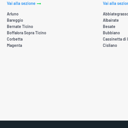
Vai alla sezione
Vai alla sezio
Arluno
Abbiategrass
Bareggio
Albairate
Bernate Ticino
Besate
Boffalora Sopra Ticino
Bubbiano
Corbetta
Cassinetta di
Magenta
Cisliano