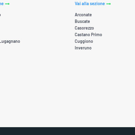
ne
Vai alla sezione
o
Arconate
Buscate
Casorezzo
Castano Primo
 Lugagnano
Cuggiono
Inveruno