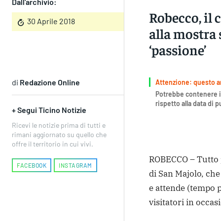
Dall'archivio:
Robecco, il c
30 Aprile 2018
alla mostra 
‘passione’
di
Redazione Online
Attenzione: questo art
Potrebbe contenere i
rispetto alla data di 
+ Segui Ticino Notizie
Ricevi le notizie prima di tutti e
rimani aggiornato su quello che
offre il territorio in cui vivi.
ROBECCO – Tutto pr
FACEBOOK
INSTAGRAM
di San Majolo, ch
e attende (tempo p
visitatori in occa