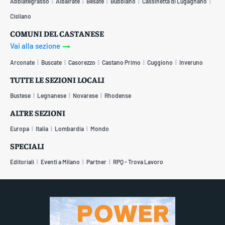
Abbiategrasso
Albairate
Besate
Bubbiano
Cassinetta di Lugagnano
Cisliano
COMUNI DEL CASTANESE
Vai alla sezione
Arconate
Buscate
Casorezzo
Castano Primo
Cuggiono
Inveruno
TUTTE LE SEZIONI LOCALI
Bustese
Legnanese
Novarese
Rhodense
ALTRE SEZIONI
Europa
Italia
Lombardia
Mondo
SPECIALI
Editoriali
Eventi a Milano
Partner
RPQ - Trova Lavoro