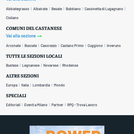
Abbiategrasso
Albairate
Besate
Bubbiano
Cassinetta di Lugagnano
Cisliano
COMUNI DEL CASTANESE
Vai alla sezione
Arconate
Buscate
Casorezzo
Castano Primo
Cuggiono
Inveruno
TUTTE LE SEZIONI LOCALI
Bustese
Legnanese
Novarese
Rhodense
ALTRE SEZIONI
Europa
Italia
Lombardia
Mondo
SPECIALI
Editoriali
Eventi a Milano
Partner
RPQ - Trova Lavoro