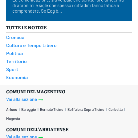
di acronimi e sigle che spesso i cittadini fanno fatica a
comprendere. Se Ecg è...
TUTTE LE NOTIZIE
Cronaca
Cultura e Tempo Libero
Politica
Territorio
Sport
Economia
COMUNI DEL MAGENTINO
Vai alla sezione
Arluno
Bareggio
Bernate Ticino
Boffalora Sopra Ticino
Corbetta
Magenta
COMUNI DELL'ABBIATENSE
Vai alla sezione