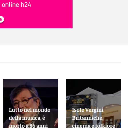
Lutto nel mondo
Isole Vergini
della musica, è
Britanniche,
morto a 86 anni
cinema e folklore