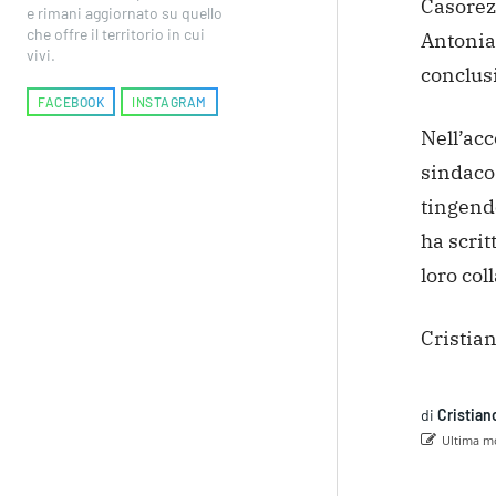
Casorezz
e rimani aggiornato su quello
che offre il territorio in cui
Antonia 
vivi.
conclus
FACEBOOK
INSTAGRAM
Nell’acc
sindaco
tingendo
ha scrit
loro col
Cristia
di
Cristian
Ultima mo