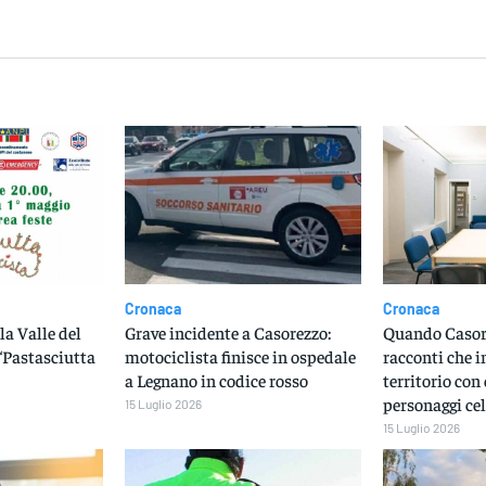
dividere
Cronaca
Cronaca
la Valle del
Grave incidente a Casorezzo:
Quando Casore
“Pastasciutta
motociclista finisce in ospedale
racconti che i
a Legnano in codice rosso
territorio con 
personaggi cel
15 Luglio 2026
15 Luglio 2026