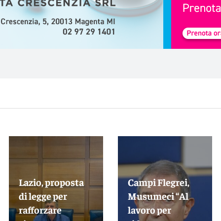
Lazio, proposta
Campi Flegrei,
di legge per
Musumeci “Al
rafforzare
lavoro per