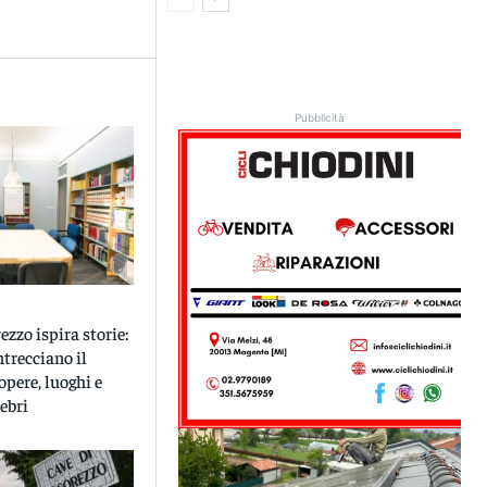
Pubblicità
zzo ispira storie:
ntrecciano il
opere, luoghi e
ebri