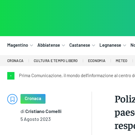
Magentino
Abbiatense
Castanese
Legnanese
N
CRONACA
CULTURA E TEMPO LIBERO
ECONOMIA
METEO
Prima Comunicazione, il mondo dell’informazione al centro 
•
Poliz
Cronaca
paes
di
Cristiano Comelli
5 Agosto 2023
resp