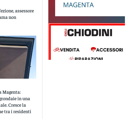
ezione, assessore
 ama non
 a Magenta:
 grondaie in una
ale. Cresce la
 tra i residenti