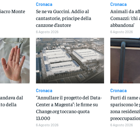
Cronaca
Cronaca
 Sacro Monte
Se ne va Guccini. Addio al
Animali da aff
cantastorie, principe della
Comazzi: ‘chi
canzone d’autore
abbandona’
6 Agosto 2026
6 Agosto 2026
Cronaca
Cronaca
 andava dal
“Annullare il progetto del Data-
Furti di rame
ito della
Center a Magenta”: le firme su
spariscono le
Change.org toccano quota
zona residenzi
13.000
preoccupazione
6 Agosto 2026
6 Agosto 2026