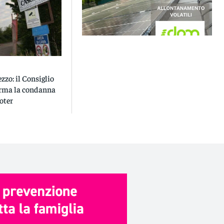
zzo: il Consiglio
erma la condanna
coter