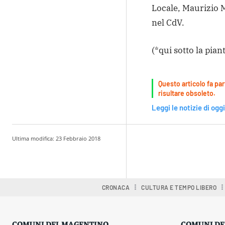
Locale, Maurizio Mo
nel CdV.
(*qui sotto la pian
Questo articolo fa par
risultare obsoleto.
Leggi le notizie di oggi
Ultima modifica:
23 Febbraio 2018
Condividere
CRONACA
CULTURA E TEMPO LIBERO
COMUNI DEL MAGENTINO
COMUNI DE