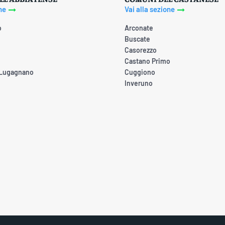
ne
Vai alla sezione
o
Arconate
Buscate
Casorezzo
Castano Primo
 Lugagnano
Cuggiono
Inveruno