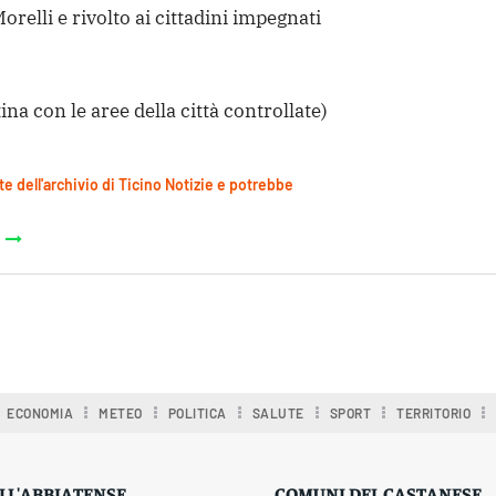
relli e rivolto ai cittadini impegnati
tina con le aree della città controllate)
te dell'archivio di Ticino Notizie e potrebbe
ECONOMIA
METEO
POLITICA
SALUTE
SPORT
TERRITORIO
LL'ABBIATENSE
COMUNI DEL CASTANESE