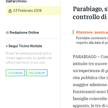
Dall'archivio:
Parabiago, s
23 Febbraio 2018
controllo di
di
Redazione Online
Attenzione: questo art
Potrebbe contenere i
rispetto alla data di 
+ Segui Ticino Notizie
Ricevi le notizie prima di tutti e
PARABIAGO – Con l
rimani aggiornato su quello che
offre il territorio in cui vivi.
istituite tre nuove
un’esperienza di pa
FACEBOOK
INSTAGRAM
vita pubblica che
maggior adesione. A
funzionanti sono b
famiglie coinvolte
appunto, le tre di