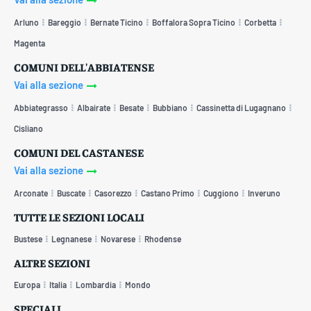
Arluno
Bareggio
Bernate Ticino
Boffalora Sopra Ticino
Corbetta
Magenta
COMUNI DELL'ABBIATENSE
Vai alla sezione
Abbiategrasso
Albairate
Besate
Bubbiano
Cassinetta di Lugagnano
Cisliano
COMUNI DEL CASTANESE
Vai alla sezione
Arconate
Buscate
Casorezzo
Castano Primo
Cuggiono
Inveruno
TUTTE LE SEZIONI LOCALI
Bustese
Legnanese
Novarese
Rhodense
ALTRE SEZIONI
Europa
Italia
Lombardia
Mondo
SPECIALI