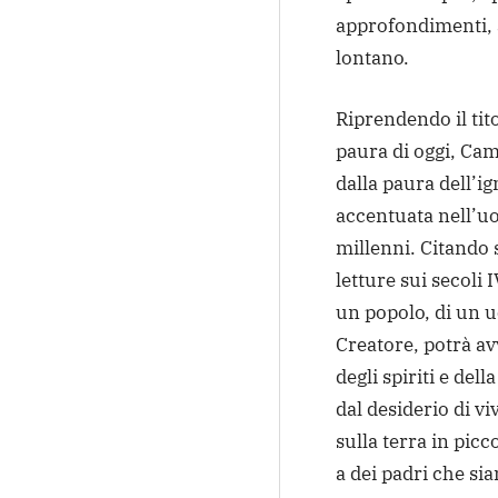
approfondimenti, 
lontano.
Riprendendo il tito
paura di oggi, Ca
dalla paura dell’i
accentuata nell’uo
millenni. Citando 
letture sui secoli I
un popolo, di un u
Creatore, potrà a
degli spiriti e de
dal desiderio di v
sulla terra in picc
a dei padri che si