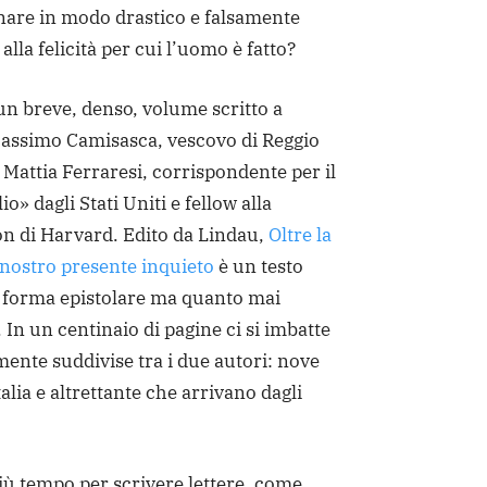
nare in modo drastico e falsamente
 alla felicità per cui l’uomo è fatto?
un breve, denso, volume scritto a
assimo Camisasca, vescovo di Reggio
 Mattia Ferraresi, corrispondente per il
io» dagli Stati Uniti e fellow alla
 di Harvard. Edito da Lindau,
Oltre la
 nostro presente inquieto
è un testo
a forma epistolare ma quanto mai
. In un centinaio di pagine ci si imbatte
mente suddivise tra i due autori: nove
alia e altrettante che arrivano dagli
iù tempo per scrivere lettere, come