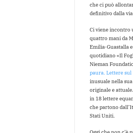
che ci può allonta
definitivo dalla via
Ci viene incontro 
quattro mani da M
Emilia-Guastalla e
quotidiano «Il Fogl
Nieman Foundation
paura. Lettere sul
inusuale nella su
originale e attuale
in 18 lettere equa
che partono dall’It
Stati Uniti.
Oggi che non c’è p