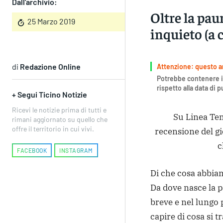
Dall'archivio:
Oltre la paur
25 Marzo 2019
inquieto (a 
di
Redazione Online
Attenzione: questo art
Potrebbe contenere i
rispetto alla data di 
+ Segui Ticino Notizie
Ricevi le notizie prima di tutti e
Su Linea Tem
rimani aggiornato su quello che
offre il territorio in cui vivi.
recensione del gi
c
FACEBOOK
INSTAGRAM
Di che cosa abbia
Da dove nasce la p
breve e nel lungo 
capire di cosa si 