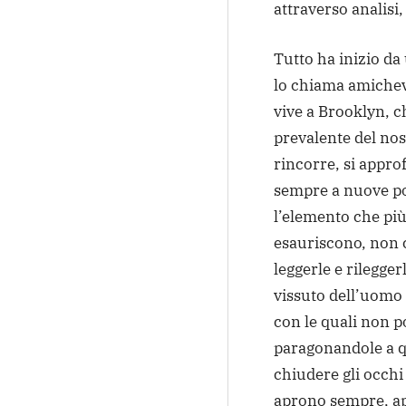
attraverso analisi
Tutto ha inizio da
lo chiama amichev
vive a Brooklyn, c
prevalente del nost
rincorre, si appro
sempre a nuove poss
l’elemento che più 
esauriscono, non c
leggerle e rilegge
vissuto dell’uomo d
con le quali non p
paragonandole a q
chiudere gli occhi 
aprono sempre, a