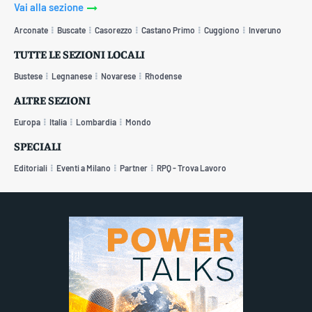
Vai alla sezione
Arconate
Buscate
Casorezzo
Castano Primo
Cuggiono
Inveruno
TUTTE LE SEZIONI LOCALI
Bustese
Legnanese
Novarese
Rhodense
ALTRE SEZIONI
Europa
Italia
Lombardia
Mondo
SPECIALI
Editoriali
Eventi a Milano
Partner
RPQ - Trova Lavoro