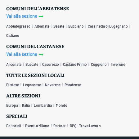
COMUNI DELL'ABBIATENSE
Vai alla sezione
Abbiategrasso
Albairate
Besate
Bubbiano
Cassinetta di Lugagnano
Cisliano
COMUNI DEL CASTANESE
Vai alla sezione
Arconate
Buscate
Casorezzo
Castano Primo
Cuggiono
Inveruno
TUTTE LE SEZIONI LOCALI
Bustese
Legnanese
Novarese
Rhodense
ALTRE SEZIONI
Europa
Italia
Lombardia
Mondo
SPECIALI
Editoriali
Eventi a Milano
Partner
RPQ - Trova Lavoro