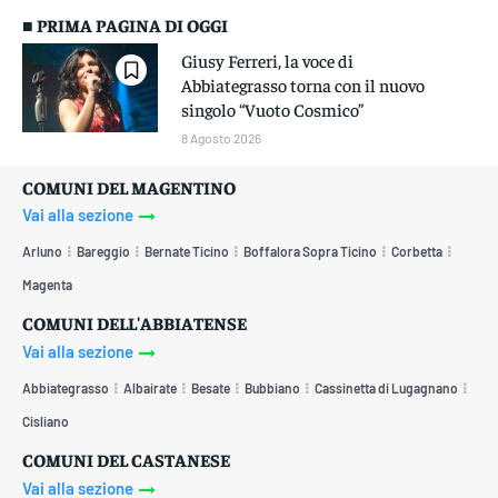
■ PRIMA PAGINA DI OGGI
Giusy Ferreri, la voce di
Abbiategrasso torna con il nuovo
singolo “Vuoto Cosmico”
8 Agosto 2026
COMUNI DEL MAGENTINO
Vai alla sezione
Arluno
Bareggio
Bernate Ticino
Boffalora Sopra Ticino
Corbetta
Magenta
COMUNI DELL'ABBIATENSE
Vai alla sezione
Abbiategrasso
Albairate
Besate
Bubbiano
Cassinetta di Lugagnano
Cisliano
COMUNI DEL CASTANESE
Vai alla sezione