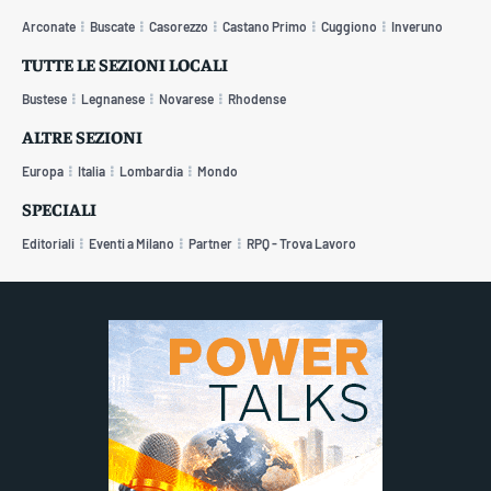
Arconate
Buscate
Casorezzo
Castano Primo
Cuggiono
Inveruno
TUTTE LE SEZIONI LOCALI
Bustese
Legnanese
Novarese
Rhodense
ALTRE SEZIONI
Europa
Italia
Lombardia
Mondo
SPECIALI
Editoriali
Eventi a Milano
Partner
RPQ - Trova Lavoro