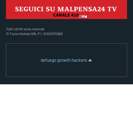
Tutti i diritti sono riservati
© Ticino Notizie SRL P.I. 10100370963
defuego growth hackers
🔥