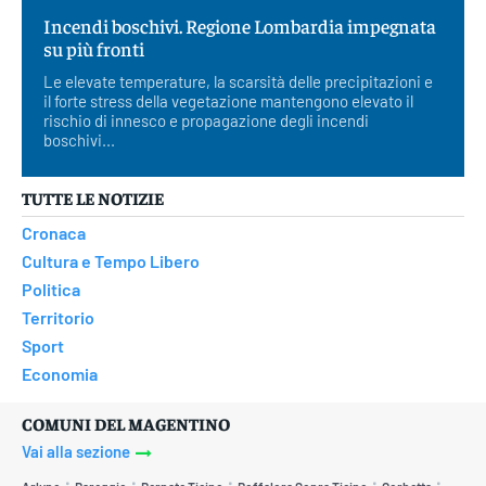
Incendi boschivi. Regione Lombardia impegnata
su più fronti
Le elevate temperature, la scarsità delle precipitazioni e
il forte stress della vegetazione mantengono elevato il
rischio di innesco e propagazione degli incendi
boschivi...
TUTTE LE NOTIZIE
Cronaca
Cultura e Tempo Libero
Politica
Territorio
Sport
Economia
COMUNI DEL MAGENTINO
Vai alla sezione