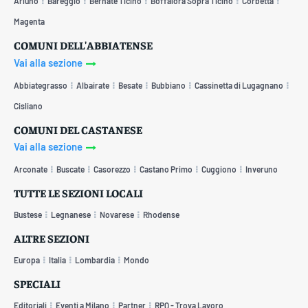
Arluno
Bareggio
Bernate Ticino
Boffalora Sopra Ticino
Corbetta
Magenta
COMUNI DELL'ABBIATENSE
Vai alla sezione
Abbiategrasso
Albairate
Besate
Bubbiano
Cassinetta di Lugagnano
Cisliano
COMUNI DEL CASTANESE
Vai alla sezione
Arconate
Buscate
Casorezzo
Castano Primo
Cuggiono
Inveruno
TUTTE LE SEZIONI LOCALI
Bustese
Legnanese
Novarese
Rhodense
ALTRE SEZIONI
Europa
Italia
Lombardia
Mondo
SPECIALI
Editoriali
Eventi a Milano
Partner
RPQ - Trova Lavoro