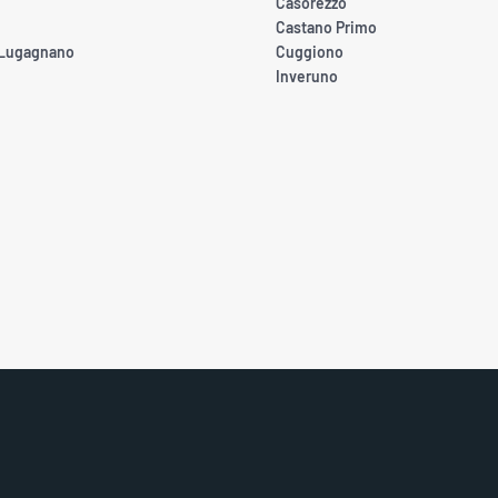
Casorezzo
Castano Primo
 Lugagnano
Cuggiono
Inveruno