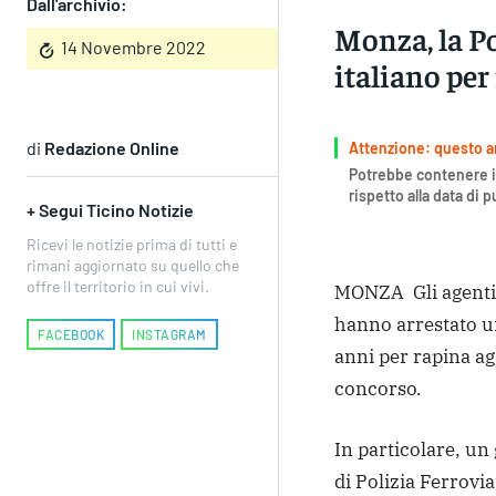
Dall'archivio:
Monza, la P
14 Novembre 2022
italiano per
di
Redazione Online
Attenzione: questo art
Potrebbe contenere i
rispetto alla data di 
+ Segui Ticino Notizie
Ricevi le notizie prima di tutti e
rimani aggiornato su quello che
offre il territorio in cui vivi.
MONZA Gli agenti d
hanno arrestato u
FACEBOOK
INSTAGRAM
anni per rapina ag
concorso.
In particolare, un 
di Polizia Ferrovi