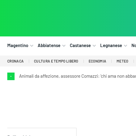
Magentino
Abbiatense
Castanese
Legnanese
N
CRONACA
CULTURA E TEMPO LIBERO
ECONOMIA
METEO
Animali da affezione, assessore Comazzi: ‘chi ama non abba
•