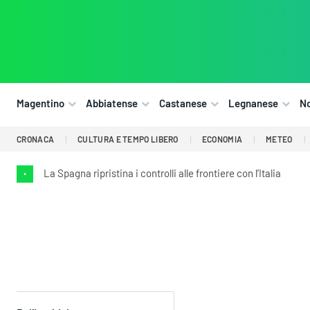
Magentino
Abbiatense
Castanese
Legnanese
N
CRONACA
CULTURA E TEMPO LIBERO
ECONOMIA
METEO
La Spagna ripristina i controlli alle frontiere con l’Italia
•