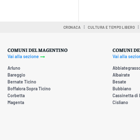
Condividere
CRONACA
CULTURA E TEMPO LIBERO
COMUNI DEL MAGENTINO
COMUNI DE
Vai alla sezione
Vai alla sezio
Arluno
Abbiategrass
Bareggio
Albairate
Bernate Ticino
Besate
Boffalora Sopra Ticino
Bubbiano
Corbetta
Cassinetta di
Magenta
Cisliano