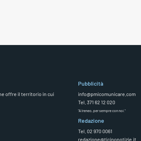
Pubblicità
 offre il territorio in cui
info@pmicomunicare.com
Tel. 371 62 12 020
"A Ireneo, per sempre con noi."
Redazione
Tel. 02 970 0061
redazione@ticinonotizie.it