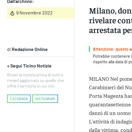
Dall'archivio:
Milano, don
9 Novembre 2022
rivelare con
arrestata pe
di
Redazione Online
Attenzione: questo art
Potrebbe contenere i
rispetto alla data di 
+ Segui Ticino Notizie
Ricevi le notizie prima di tutti e
MILANO Nel pomeri
rimani aggiornato su quello che
offre il territorio in cui vivi.
Carabinieri del N
Porta Magenta ha
FACEBOOK
INSTAGRAM
quarantasettenne e
danni di un uomo 
L’attività di indag
dalla vittima, con