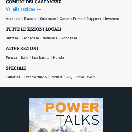
COMUNI DEL CASTANESE
Vai alla sezione
Arconate
Buscate
Casorezzo
Castano Primo
Cuggiono
Inveruno
TUTTE LE SEZIONI LOCALI
Bustese
Legnanese
Novarese
Rhodense
ALTRE SEZIONI
Europa
Italia
Lombardia
Mondo
SPECIALI
Editoriali
Eventi a Milano
Partner
RPQ - Trova Lavoro