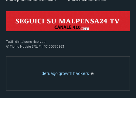
Tutti i diritti sono riservati
© Ticino Notizie SRL P.I. 10100370963
defuego growth hackers
🔥