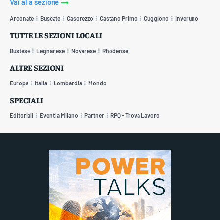
Vai alla sezione
Arconate
Buscate
Casorezzo
Castano Primo
Cuggiono
Inveruno
TUTTE LE SEZIONI LOCALI
Bustese
Legnanese
Novarese
Rhodense
ALTRE SEZIONI
Europa
Italia
Lombardia
Mondo
SPECIALI
Editoriali
Eventi a Milano
Partner
RPQ - Trova Lavoro