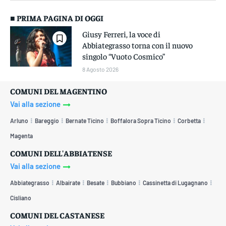
■ PRIMA PAGINA DI OGGI
Giusy Ferreri, la voce di
Abbiategrasso torna con il nuovo
singolo “Vuoto Cosmico”
8 Agosto 2026
COMUNI DEL MAGENTINO
Vai alla sezione
Arluno
Bareggio
Bernate Ticino
Boffalora Sopra Ticino
Corbetta
Magenta
COMUNI DELL'ABBIATENSE
Vai alla sezione
Abbiategrasso
Albairate
Besate
Bubbiano
Cassinetta di Lugagnano
Cisliano
COMUNI DEL CASTANESE