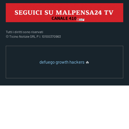
Tutti i diritti sono riservati
© Ticino Notizie SRL P.I. 10100370963
defuego growth hackers
🔥