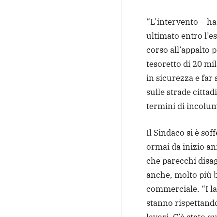
“L’intervento – ha
ultimato entro l’e
corso all’appalto p
tesoretto di 20 mi
in sicurezza e far
sulle strade citta
termini di incolum
Il Sindaco si è so
ormai da inizio ann
che parecchi disag
anche, molto più b
commerciale. “I lav
stanno rispettando