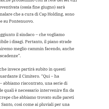
qualche problemino con la rete dei servizi
ventivata (ossia fine giugno) sarà
gnalare che a cura di Cap Holding, sono
che su Pontenuovo.
aggiunto il sindaco – che vogliamo
ibile i disagi. Pertanto, il piano strade
iniremo meglio cammin facendo, anche
e scadenze”.
che invece partirà subito in questi
guardante il Cimitero. “Qui – ha
 – abbiamo riscontrato, una serie di
e quali è necessario intervenire fin da
i crepe che abbiamo trovato sulle pareti
 Santo, così come ai pluviali per una