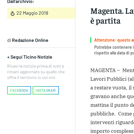
Dall'archivio:
Magenta. La
22 Maggio 2018
è partita
di
Redazione Online
Attenzione: questo art
Potrebbe contenere i
rispetto alla data di 
+ Segui Ticino Notizie
Ricevi le notizie prima di tutti e
MAGENTA – Mentre 
rimani aggiornato su quello che
offre il territorio in cui vivi.
Lavori Pubblici (a
a restare vuota, il
FACEBOOK
INSTAGRAM
gravano anche que
mattina il punto d
pubbliche. Come gi
interventi riguard
importo complessi