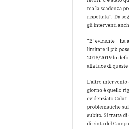
lavori. C’è stato 
ma la scadenza pre
rispettata”. Da se
gli interventi an
“E’ evidente – ha 
limitare il più poss
2018/2019 lo def
alla luce di quest
L’altro intervento 
giorno è quello ri
evidenziato Calati
problematiche sull
subito. Si tratta d
di cinta del Campo