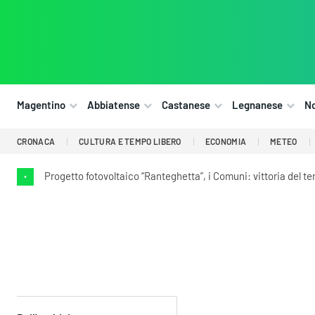
Magentino
Abbiatense
Castanese
Legnanese
N
CRONACA
CULTURA E TEMPO LIBERO
ECONOMIA
METEO
Progetto fotovoltaico “Ranteghetta”, i Comuni: vittoria del ter
•