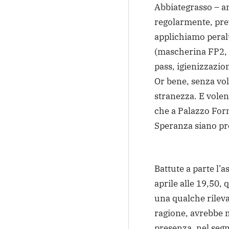
Abbiategrasso – an
regolarmente, prev
applichiamo peralt
(mascherina FP2, 
pass, igienizzazion
Or bene, senza vol
stranezza. E volen
che a Palazzo For
Speranza siano pre
Battute a parte l’a
aprile alle 19,50, 
una qualche rileva
ragione, avrebbe m
presenza, nel segn