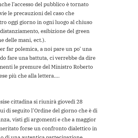
che l’accesso del pubblico è tornato
ie le precauzioni del caso che
ro oggi giorno in ogni luogo al chiuso
distanziamento, esibizione del green
e delle mani, ect.).
er far polemica, a noi pare un po’ una
do fare una battuta, ci verrebbe da dire
menti le premure del Ministro Roberto
se più che alla lettera….
ssise cittadina si riunirà giovedì 28
qui di seguito l’Ordine del giorno che è di
nza, visti gli argomenti e che a maggior
eritato forse un confronto dialettico in
o di una autentica partecipazione