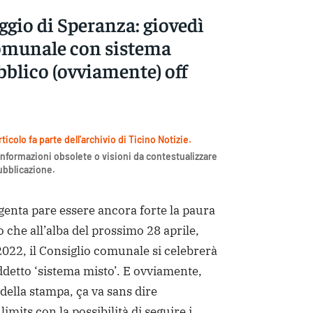
gio di Speranza: giovedì
omunale con sistema
bblico (ovviamente) off
icolo fa parte dell'archivio di Ticino Notizie.
nformazioni obsolete o visioni da contestualizzare
pubblicazione.
ta pare essere ancora forte la paura
o che all’alba del prossimo 28 aprile,
022, il Consiglio comunale si celebrerà
ddetto ‘sistema misto’. E ovviamente,
 della stampa, ça va sans dire
imits con la possibilità di seguire i