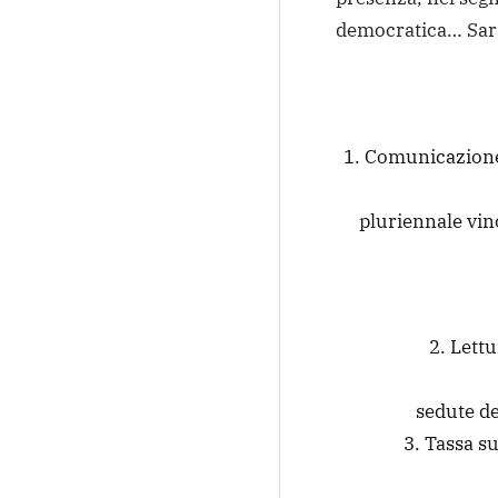
democratica… Sarà
1. Comunicazione
pluriennale vin
2. Lett
sedute de
3. Tassa s