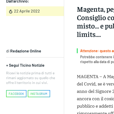
Dall'archivio:
Magenta, peg
22 Aprile 2022
Consiglio c
misto… e pu
limits….
di
Redazione Online
Attenzione: questo art
Potrebbe contenere i
rispetto alla data di 
+ Segui Ticino Notizie
Ricevi le notizie prima di tutti e
MAGENTA – A Magen
rimani aggiornato su quello che
offre il territorio in cui vivi.
del Covid, se è ver
anno del Signore 2
FACEBOOK
INSTAGRAM
ancora con il cosi
pubblico e addetti
rigorosamente off l