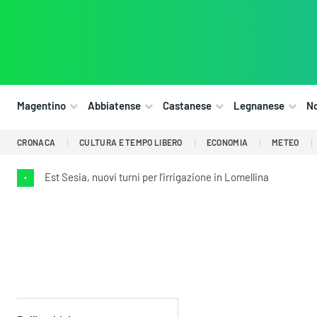
Magentino
Abbiatense
Castanese
Legnanese
N
CRONACA
CULTURA E TEMPO LIBERO
ECONOMIA
METEO
Est Sesia, nuovi turni per l’irrigazione in Lomellina
•