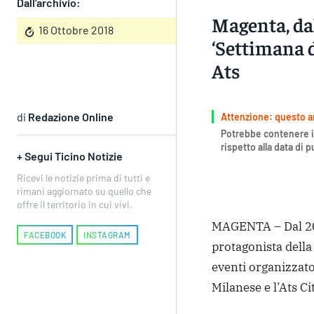
Dall'archivio:
Magenta, dal
16 Ottobre 2018
‘Settimana d
Ats
di
Redazione Online
Attenzione: questo art
Potrebbe contenere i
rispetto alla data di 
+ Segui Ticino Notizie
Ricevi le notizie prima di tutti e
rimani aggiornato su quello che
offre il territorio in cui vivi.
MAGENTA – Dal 20 
FACEBOOK
INSTAGRAM
protagonista della
eventi organizzato
Milanese e l’Ats C