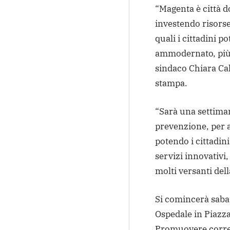
“Magenta è città d
investendo risorse
quali i cittadini 
ammodernato, più g
sindaco Chiara Ca
stampa.
“Sarà una settiman
prevenzione, per a
potendo i cittadini
servizi innovativi
molti versanti dell
Si comincerà saba
Ospedale in Piazza
Promuovere corretti