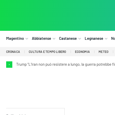
Magentino
Abbiatense
Castanese
Legnanese
N
CRONACA
CULTURA E TEMPO LIBERO
ECONOMIA
METEO
Trump “L’Iran non può resistere a lungo, la guerra potrebbe fi
•