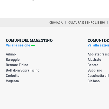
Condividere
CRONACA
CULTURA E TEMPO LIBERO
COMUNI DEL MAGENTINO
COMUNI DE
Vai alla sezione
Vai alla sezio
Arluno
Abbiategrass
Bareggio
Albairate
Bernate Ticino
Besate
Boffalora Sopra Ticino
Bubbiano
Corbetta
Cassinetta di
Magenta
Cisliano