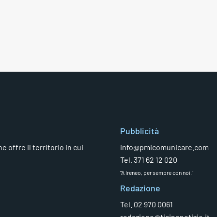
Pubblicità
 offre il territorio in cui
info@pmicomunicare.com
Tel. 371 62 12 020
"A Ireneo, per sempre con noi."
Redazione
Tel. 02 970 0061
redazione@ticinonotizie.it