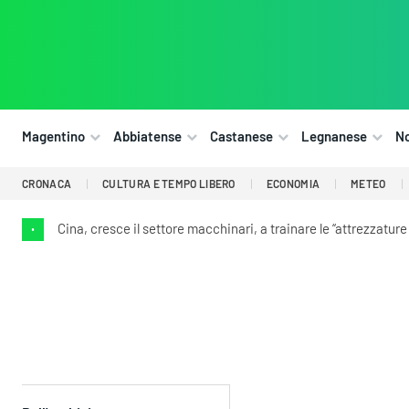
Magentino
Abbiatense
Castanese
Legnanese
N
CRONACA
CULTURA E TEMPO LIBERO
ECONOMIA
METEO
Cina, cresce il settore macchinari, a trainare le “attrezzature 
•