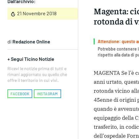
Dall'archivio:
Magenta: cic
21 Novembre 2018
rotonda di v
di
Redazione Online
Attenzione: questo art
Potrebbe contenere i
rispetto alla data di 
+ Segui Ticino Notizie
Ricevi le notizie prima di tutti e
MAGENTA Se l’è ca
rimani aggiornato su quello che
offre il territorio in cui vivi.
anni urtato, questa
rotonda vicino all
FACEBOOK
INSTAGRAM
45enne di origini p
quando è avvenuto
equipaggio della C
trasferito, in cod
dell’ospedale Forn