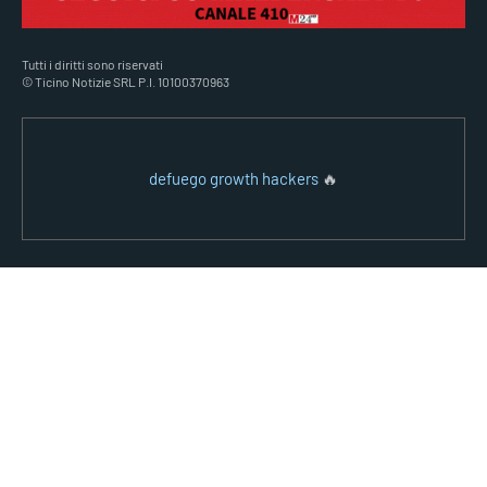
Tutti i diritti sono riservati
© Ticino Notizie SRL P.I. 10100370963
defuego growth hackers
🔥