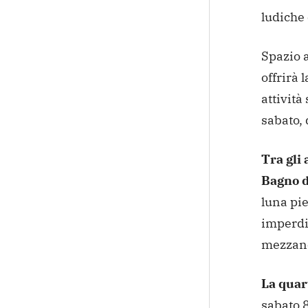
ludiche 
Spazio 
offrirà 
attività
sabato, 
Tra gli
Bagno di
luna pie
imperdib
mezzano
La quar
sabato 8