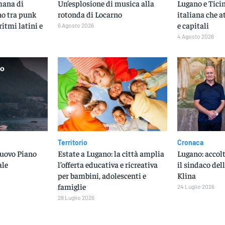
imana di
Un’esplosione di musica alla
Lugano e Ticin
no tra punk
rotonda di Locarno
italiana che a
 ritmi latini e
e capitali
6 Agosto 2026
4 Agosto 2026
Territorio
Cronaca
nuovo Piano
Estate a Lugano: la città amplia
Lugano: accolt
ale
l’offerta educativa e ricreativa
il sindaco del
per bambini, adolescenti e
Klina
famiglie
24 Luglio 2026
28 Luglio 2026