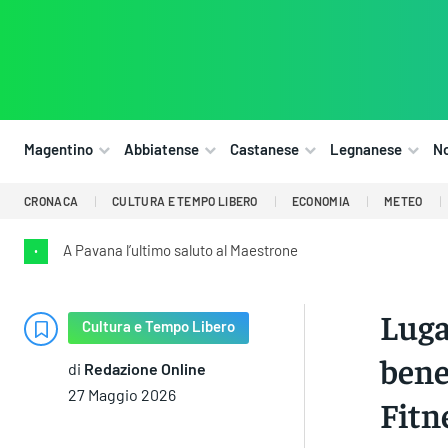
Magentino
Abbiatense
Castanese
Legnanese
N
CRONACA
CULTURA E TEMPO LIBERO
ECONOMIA
METEO
A Pavana l’ultimo saluto al Maestrone
•
Luga
Cultura e Tempo Libero
bene
di
Redazione Online
27 Maggio 2026
Fitne