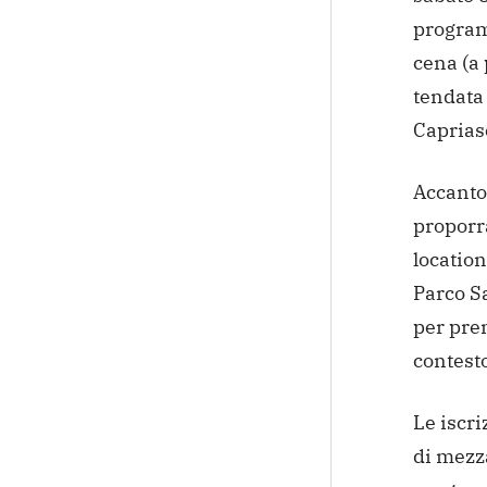
program
cena (a
tendata 
Capriasc
Accanto 
proporrà
location 
Parco Sa
per pre
contesto
Le iscri
di mezz