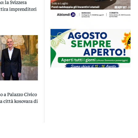
o: la Svizzera
ttira imprenditori
o a Palazzo Civico
la città kosovara di