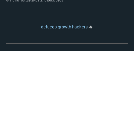
© Ticino Notizie SRL P.I. 10100370963
defuego growth hackers
🔥