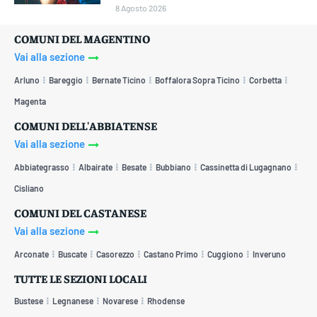
8 Agosto 2026
COMUNI DEL MAGENTINO
Vai alla sezione
Arluno
Bareggio
Bernate Ticino
Boffalora Sopra Ticino
Corbetta
Magenta
COMUNI DELL'ABBIATENSE
Vai alla sezione
Abbiategrasso
Albairate
Besate
Bubbiano
Cassinetta di Lugagnano
Cisliano
COMUNI DEL CASTANESE
Vai alla sezione
Arconate
Buscate
Casorezzo
Castano Primo
Cuggiono
Inveruno
TUTTE LE SEZIONI LOCALI
Bustese
Legnanese
Novarese
Rhodense