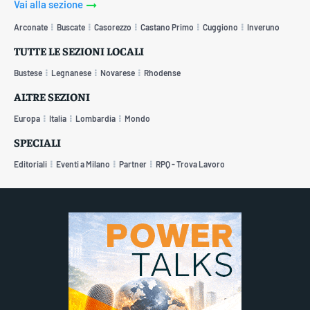
Vai alla sezione
Arconate
Buscate
Casorezzo
Castano Primo
Cuggiono
Inveruno
TUTTE LE SEZIONI LOCALI
Bustese
Legnanese
Novarese
Rhodense
ALTRE SEZIONI
Europa
Italia
Lombardia
Mondo
SPECIALI
Editoriali
Eventi a Milano
Partner
RPQ - Trova Lavoro