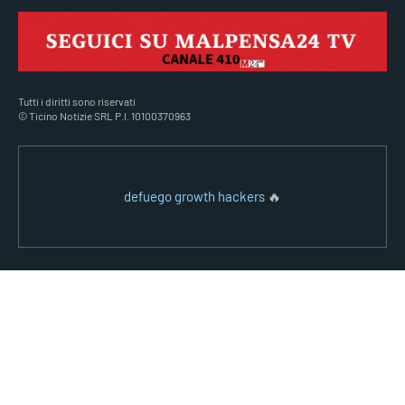
Tutti i diritti sono riservati
© Ticino Notizie SRL P.I. 10100370963
defuego growth hackers
🔥