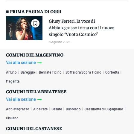
■ PRIMA PAGINA DI OGGI
Giusy Ferreri, la voce di
Abbiategrasso torna con il nuovo
singolo “Vuoto Cosmico”
8 Agosto 2026
COMUNI DEL MAGENTINO
Vai alla sezione
Arluno
Bareggio
Bernate Ticino
Boffalora Sopra Ticino
Corbetta
Magenta
COMUNI DELL'ABBIATENSE
Vai alla sezione
Abbiategrasso
Albairate
Besate
Bubbiano
Cassinetta di Lugagnano
Cisliano
COMUNI DEL CASTANESE