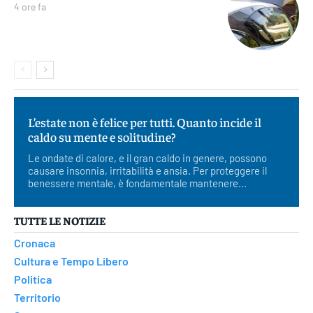
4 ore fa
L’estate non è felice per tutti. Quanto incide il
caldo su mente e solitudine?
Le ondate di calore, e il gran caldo in genere, possono
causare insonnia, irritabilità e ansia. Per proteggere il
benessere mentale, è fondamentale mantenere...
TUTTE LE NOTIZIE
Cronaca
Cultura e Tempo Libero
Politica
Territorio