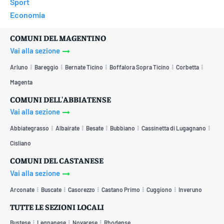
Sport
Economia
COMUNI DEL MAGENTINO
Vai alla sezione
Arluno
Bareggio
Bernate Ticino
Boffalora Sopra Ticino
Corbetta
Magenta
COMUNI DELL'ABBIATENSE
Vai alla sezione
Abbiategrasso
Albairate
Besate
Bubbiano
Cassinetta di Lugagnano
Cisliano
COMUNI DEL CASTANESE
Vai alla sezione
Arconate
Buscate
Casorezzo
Castano Primo
Cuggiono
Inveruno
TUTTE LE SEZIONI LOCALI
Bustese
Legnanese
Novarese
Rhodense