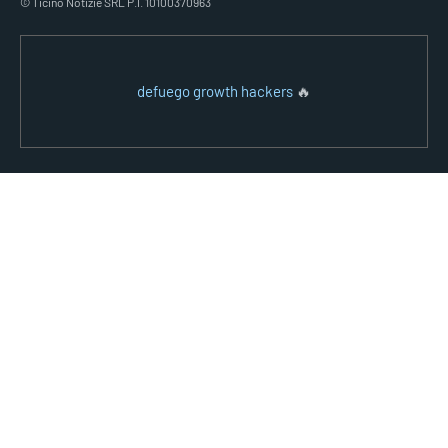
© Ticino Notizie SRL P.I. 10100370963
defuego growth hackers
🔥