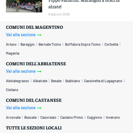
alzate!
6 Agosto 2026
COMUNI DEL MAGENTINO
Vai alla sezione
Arluno
Bareggio
Bernate Ticino
Boffalora Sopra Ticino
Corbetta
Magenta
COMUNI DELL'ABBIATENSE
Vai alla sezione
Abbiategrasso
Albairate
Besate
Bubbiano
Cassinetta di Lugagnano
Cisliano
COMUNI DEL CASTANESE
Vai alla sezione
Arconate
Buscate
Casorezzo
Castano Primo
Cuggiono
Inveruno
TUTTE LE SEZIONI LOCALI