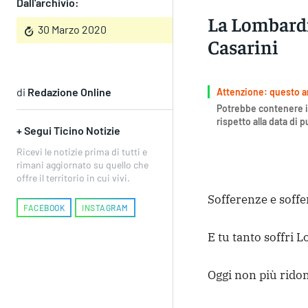
Dall'archivio:
La Lombardia
30 Marzo 2020
Casarini
di
Redazione Online
Attenzione: questo art
Potrebbe contenere i
rispetto alla data di 
+ Segui Ticino Notizie
Ricevi le notizie prima di tutti e
rimani aggiornato su quello che
offre il territorio in cui vivi.
Sofferenze e soff
FACEBOOK
INSTAGRAM
E tu tanto soffri 
Oggi non più ridon