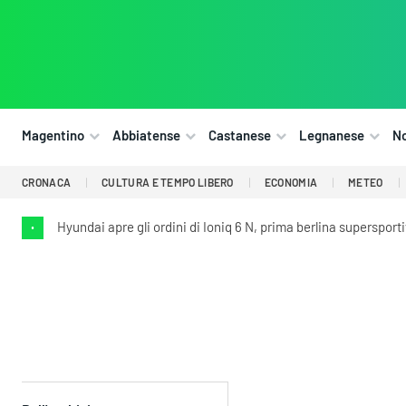
Magentino
Abbiatense
Castanese
Legnanese
N
CRONACA
CULTURA E TEMPO LIBERO
ECONOMIA
METEO
Hyundai apre gli ordini di Ioniq 6 N, prima berlina supersport
•