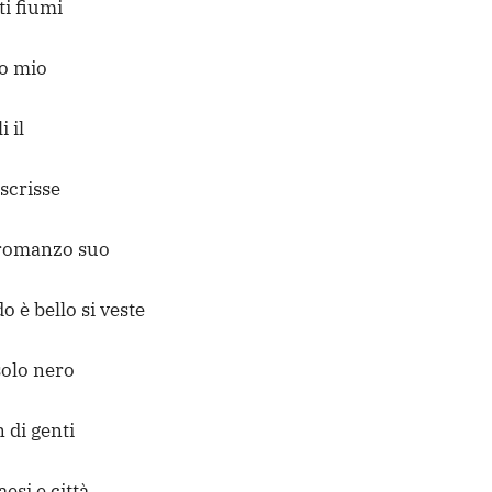
ti fiumi
no mio
i il
scrisse
 romanzo suo
o è bello si veste
solo nero
 di genti
aesi e città