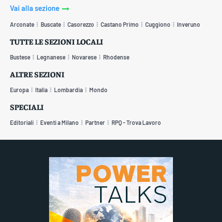
Vai alla sezione
Arconate
Buscate
Casorezzo
Castano Primo
Cuggiono
Inveruno
TUTTE LE SEZIONI LOCALI
Bustese
Legnanese
Novarese
Rhodense
ALTRE SEZIONI
Europa
Italia
Lombardia
Mondo
SPECIALI
Editoriali
Eventi a Milano
Partner
RPQ - Trova Lavoro