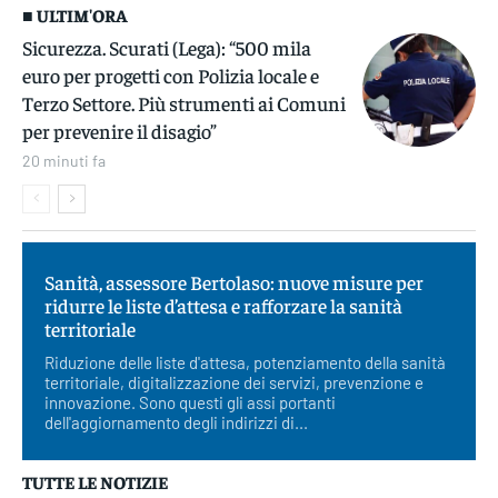
■ ULTIM'ORA
Sicurezza. Scurati (Lega): “500 mila
euro per progetti con Polizia locale e
Terzo Settore. Più strumenti ai Comuni
per prevenire il disagio”
20 minuti fa
Sanità, assessore Bertolaso: nuove misure per
ridurre le liste d’attesa e rafforzare la sanità
territoriale
Riduzione delle liste d'attesa, potenziamento della sanità
territoriale, digitalizzazione dei servizi, prevenzione e
innovazione. Sono questi gli assi portanti
dell'aggiornamento degli indirizzi di...
TUTTE LE NOTIZIE