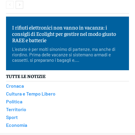
I rifiuti elettronici non vanno in vacanza: i
consigli di Ecolight per gestire nel modo giusto
RAEE e batterie
L’estate è per molti sinonimo di partenze, ma anche di
riordino. Prima delle vacanze si sistemano armadi e
cassetti, si preparano i bagagli e,...
TUTTE LE NOTIZIE
Cronaca
Cultura e Tempo Libero
Politica
Territorio
Sport
Economia