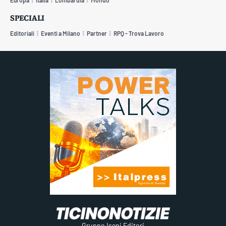
Europa
Italia
Lombardia
Mondo
SPECIALI
Editoriali
Eventi a Milano
Partner
RPQ - Trova Lavoro
Gruppo Iseni Editori