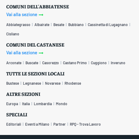
COMUNI DELL'ABBIATENSE
Vai alla sezione
Abbiategrasso
Albairate
Besate
Bubbiano
Cassinetta di Lugagnano
Cisliano
COMUNI DEL CASTANESE
Vai alla sezione
Arconate
Buscate
Casorezzo
Castano Primo
Cuggiono
Inveruno
TUTTE LE SEZIONI LOCALI
Bustese
Legnanese
Novarese
Rhodense
ALTRE SEZIONI
Europa
Italia
Lombardia
Mondo
SPECIALI
Editoriali
Eventi a Milano
Partner
RPQ - Trova Lavoro