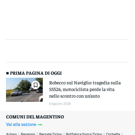
■ PRIMA PAGINA DI OGGI
Robecco sul Naviglio: tragedia sulla
SS526, motociclista perde la vita
nello scontro con un’auto
6 Agosto 2026
COMUNI DEL MAGENTINO
Vai alla sezione
Arluno
Bareggio
Bernate Ticino
Boffalora Sopra Ticino
Corbetta