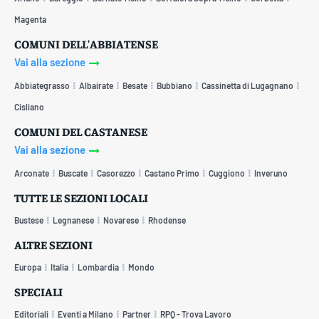
Magenta
COMUNI DELL'ABBIATENSE
Vai alla sezione
Abbiategrasso
Albairate
Besate
Bubbiano
Cassinetta di Lugagnano
Cisliano
COMUNI DEL CASTANESE
Vai alla sezione
Arconate
Buscate
Casorezzo
Castano Primo
Cuggiono
Inveruno
TUTTE LE SEZIONI LOCALI
Bustese
Legnanese
Novarese
Rhodense
ALTRE SEZIONI
Europa
Italia
Lombardia
Mondo
SPECIALI
Editoriali
Eventi a Milano
Partner
RPQ - Trova Lavoro