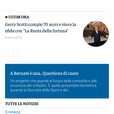
■ ULTIM'ORA
Gerry Scotti compie 70 anni e vince la
sfida con “La Ruota della fortuna”
6 minuti fa
A Bernate è una.. Questione di cuore
Un progetto che guarda al futuro della comunità e alla
sicurezza dei cittadini. È quello presentato domenica
durante la Giornata dello Sport e del...
TUTTE LE NOTIZIE
Cronaca