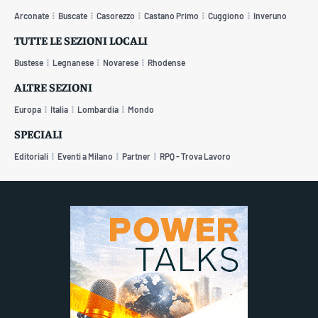
Arconate
Buscate
Casorezzo
Castano Primo
Cuggiono
Inveruno
TUTTE LE SEZIONI LOCALI
Bustese
Legnanese
Novarese
Rhodense
ALTRE SEZIONI
Europa
Italia
Lombardia
Mondo
SPECIALI
Editoriali
Eventi a Milano
Partner
RPQ - Trova Lavoro