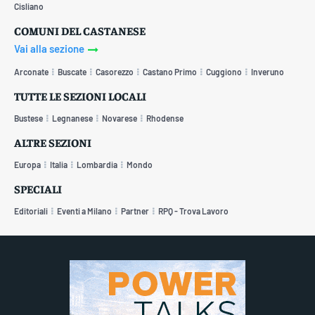
Cisliano
COMUNI DEL CASTANESE
Vai alla sezione
Arconate
Buscate
Casorezzo
Castano Primo
Cuggiono
Inveruno
TUTTE LE SEZIONI LOCALI
Bustese
Legnanese
Novarese
Rhodense
ALTRE SEZIONI
Europa
Italia
Lombardia
Mondo
SPECIALI
Editoriali
Eventi a Milano
Partner
RPQ - Trova Lavoro