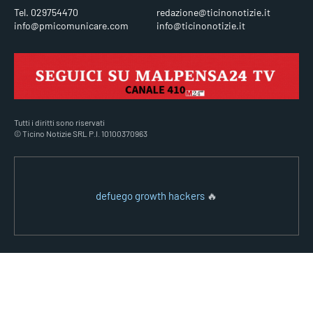
Tel. 029754470
redazione@ticinonotizie.it
info@pmicomunicare.com
info@ticinonotizie.it
Tutti i diritti sono riservati
© Ticino Notizie SRL P.I. 10100370963
defuego growth hackers
🔥