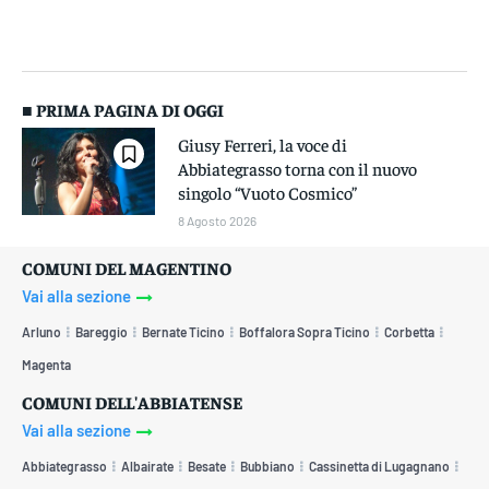
■ PRIMA PAGINA DI OGGI
Giusy Ferreri, la voce di
Abbiategrasso torna con il nuovo
singolo “Vuoto Cosmico”
8 Agosto 2026
COMUNI DEL MAGENTINO
Vai alla sezione
Arluno
Bareggio
Bernate Ticino
Boffalora Sopra Ticino
Corbetta
Magenta
COMUNI DELL'ABBIATENSE
Vai alla sezione
Abbiategrasso
Albairate
Besate
Bubbiano
Cassinetta di Lugagnano