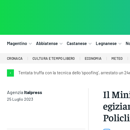
Magentino
Abbiatense
Castanese
Legnanese
N
CRONACA
CULTURA E TEMPO LIBERO
ECONOMIA
METEO
Tentata truffa con la tecnica dello ‘spoofing’, arrestato un 
•
Il Min
Agenzia
Italpress
25 Luglio 2023
egizian
Policl