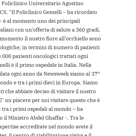
Policlinico Universitario Agostino
CCS.
“Il Policlinico Gemelli – ha ricordato
– è al momento uno dei principali
liani con un’offerta di salute a 360 gradi,
 momento il nostro fiore all’occhiello sono
ologiche; in termini di numero di pazienti
0.000 pazienti oncologici trattati ogni
elli è il primo ospedale in Italia. Nella
stilata ogni anno da Newsweek siamo al 37°
ondo e tra i primi dieci in Europa. Siamo
ati che abbiate deciso di visitare il nostro
E’ un piacere per noi visitare questo che è
 tra i primi ospedali al mondo – ha
il Ministro Abdel Ghaffar -. Tra le
expertise accreditate nel mondo avete il
r, il centro di riabilitazione visiva e il