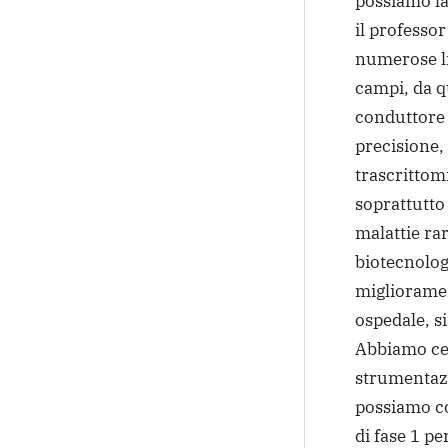
possiamo la
il professo
numerose li
campi, da qu
conduttore 
precisione,
trascrittom
soprattutto
malattie ra
biotecnolog
migliorament
ospedale, si
Abbiamo cent
strumentazio
possiamo co
di fase 1 pe