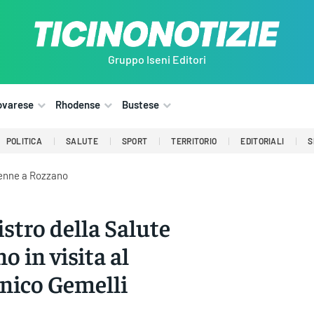
Gruppo Iseni Editori
ovarese
Rhodense
Bustese
POLITICA
SALUTE
SPORT
TERRITORIO
EDITORIALI
S
24enne a Rozzano
istro della Salute
o in visita al
inico Gemelli