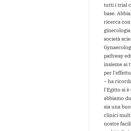
tutti i trial
base. Abbia
ricerca con 
ginecologia
società sci
Gynaecologi
pathway edu
insieme ai t
per l’effettu
– ha ricorda
l’Egitto si è
abbiamo du
sia una buo
clinici mul
nostre facil