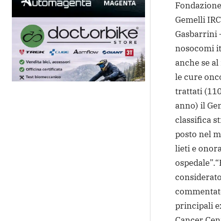
Fondazione 
Gemelli IR
Gasbarrini 
nosocomi ita
anche se al
le cure onc
trattati (11
anno) il Gem
classifica 
posto nel m
lieti e onor
ospedale”.
“
considerato
commentato 
principali 
Cancer Cente