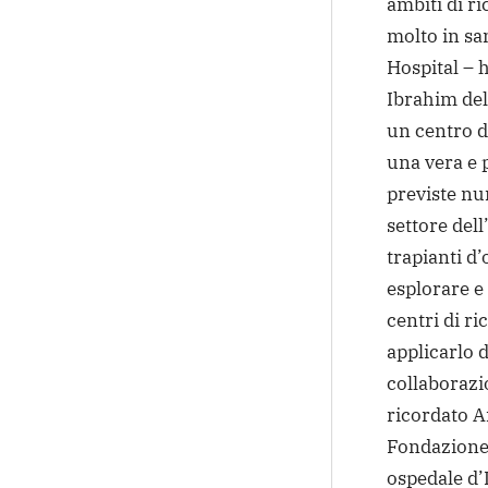
ambiti di ri
molto in san
Hospital – 
Ibrahim del
un centro di
una vera e p
previste nu
settore dell
trapianti d
esplorare e
centri di r
applicarlo d
collaborazi
ricordato A
Fondazione 
ospedale d’I