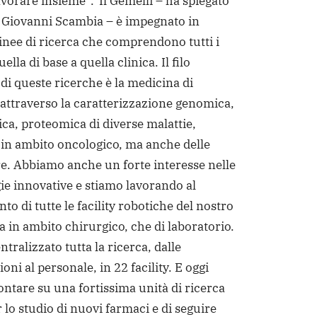
vorare insieme”.
“Il Gemelli – ha spiegato
r Giovanni Scambia – è impegnato in
nee di ricerca che comprendono tutti i
ella di base a quella clinica. Il filo
di queste ricerche è la medicina di
 attraverso la caratterizzazione genomica,
ica, proteomica di diverse malattie,
 in ambito oncologico, ma anche delle
re. Abbiamo anche un forte interesse nelle
ie innovative e stiamo lavorando al
o di tutte le facility robotiche del nostro
a in ambito chirurgico, che di laboratorio.
ralizzato tutta la ricerca, dalle
ni al personale, in 22 facility. E oggi
ntare su una fortissima unità di ricerca
r lo studio di nuovi farmaci e di seguire