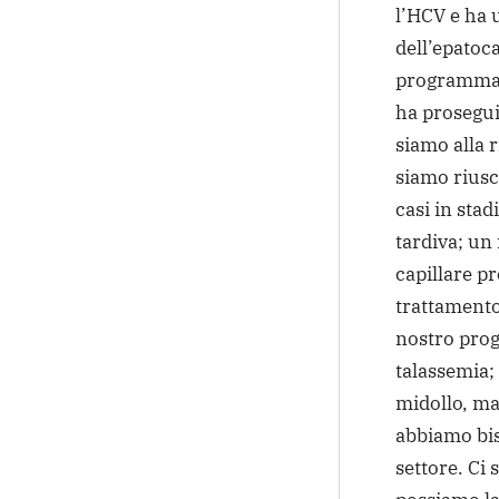
l’HCV e ha 
dell’epatoc
programma 
ha prosegui
siamo alla r
siamo riusci
casi in stad
tardiva; un 
capillare p
trattamento
nostro prog
talassemia; 
midollo, ma
abbiamo bis
settore. Ci