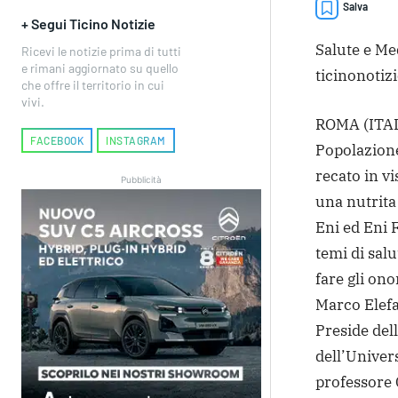
Salva
+ Segui Ticino Notizie
Salute e Me
Ricevi le notizie prima di tutti
e rimani aggiornato su quello
ticinonotizi
che offre il territorio in cui
vivi.
ROMA (ITALP
FACEBOOK
INSTAGRAM
Popolazione
recato in vi
Pubblicità
una nutrita
Eni ed Eni 
temi di salu
fare gli ono
Marco Elefa
Preside del
dell’Univers
professore 