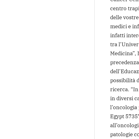
centro trap
delle vostre
medici e inf
infatti int
tra l’Univer
Medicina”, h
precedenza 
dell’Educaz
possibilità 
ricerca. “In
in diversi 
l’oncologia 
Egypt 57357
all’oncologi
patologie co