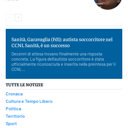
Sanità, Garavaglia (Fdi): autista soccorritore nel
CCNL Sanità, è un successo
Decenni di attesa trovano finalmente una risposta
concreta. La figura dell’autista soccorritore è stata
ufficialmente riconosciuta e inserita nella preintesa per il
CCNL...
TUTTE LE NOTIZIE
Cronaca
Cultura e Tempo Libero
Politica
Territorio
Sport