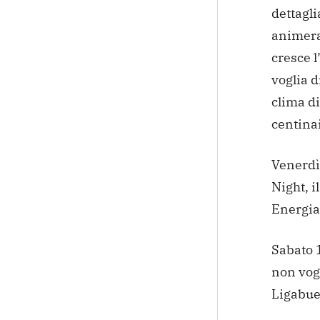
dettagli
animera
cresce l
voglia d
clima di
centina
Venerdì
Night, i
Energia
Sabato 1
non vogl
Ligabue