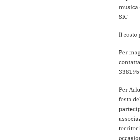
musica e
SIC
Il costo
Per magg
contatta
338195
Per Arlu
festa de
partecip
associaz
territor
occasion