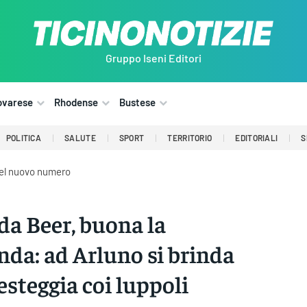
Gruppo Iseni Editori
ovarese
Rhodense
Bustese
POLITICA
SALUTE
SPORT
TERRITORIO
EDITORIALI
S
del nuovo numero
da Beer, buona la
nda: ad Arluno si brinda
festeggia coi luppoli