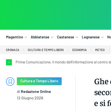
Magentino
Abbiatense
Castanese
Legnanese
N
CRONACA
CULTURA E TEMPO LIBERO
ECONOMIA
METEO
Prima Comunicazione, il mondo dell’informazione al centro 
•
Ghe 
Cultura e Tempo Libero
seco
di
Redazione Online
12 Giugno 2026
e si 