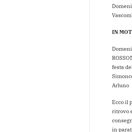
Domenic
Vascombr
IN MOT
Domeni
ROSSO58
festa de
Simonce
Arluno
Ecco il
ritrovo 
consegn
in para