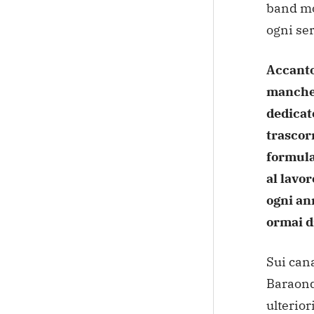
band mo
ogni ser
Accanto
mancher
dedicate
trascor
formula
al lavor
ogni an
ormai d
Sui cana
Baraond
ulterio