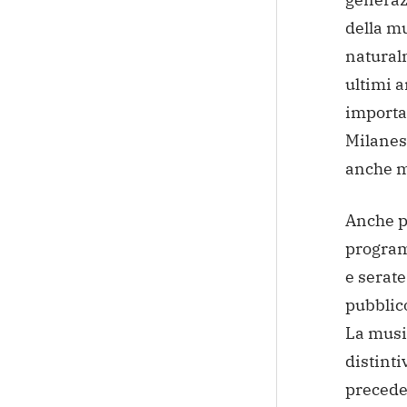
della mu
natural
ultimi a
importan
Milanes
anche mo
Anche p
program
e serat
pubblico
La musi
distinti
preceden