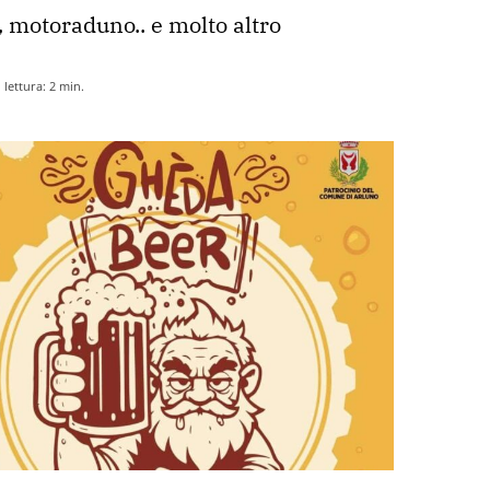
 motoraduno.. e molto altro
lettura:
2
min.