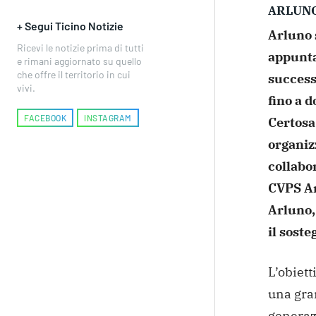
ARLUN
+ Segui Ticino Notizie
Arluno 
Ricevi le notizie prima di tutti
appuntam
e rimani aggiornato su quello
che offre il territorio in cui
successo
vivi.
fino a d
FACEBOOK
INSTAGRAM
Certosa
organiz
collabo
CVPS Ar
Arluno,
il soste
L’obiett
una gra
generazi