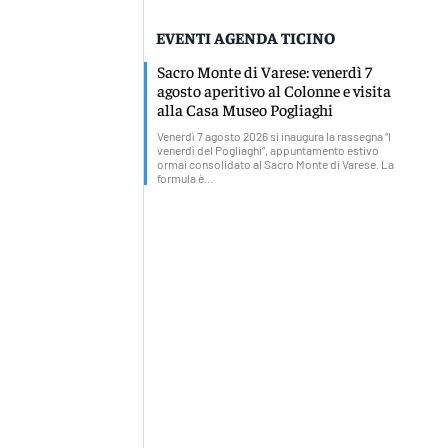
EVENTI AGENDA TICINO
Sacro Monte di Varese: venerdì 7
agosto aperitivo al Colonne e visita
alla Casa Museo Pogliaghi
Venerdì 7 agosto 2026 si inaugura la rassegna “I
venerdì del Pogliaghi”, appuntamento estivo
ormai consolidato al Sacro Monte di Varese. La
formula è...