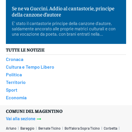
Se ne va Guccini. Addio al cantastorie, principe
della canzone d’autore
E' stato il cantastorie principe della canzone d'autore,
saldamente ancorato alle proprie matrici culturali e con
una vocazione da poeta, con brani entrati nella...
TUTTE LE NOTIZIE
Cronaca
Cultura e Tempo Libero
Politica
Territorio
Sport
Economia
COMUNI DEL MAGENTINO
Vai alla sezione
Arluno
Bareggio
Bernate Ticino
Boffalora Sopra Ticino
Corbetta