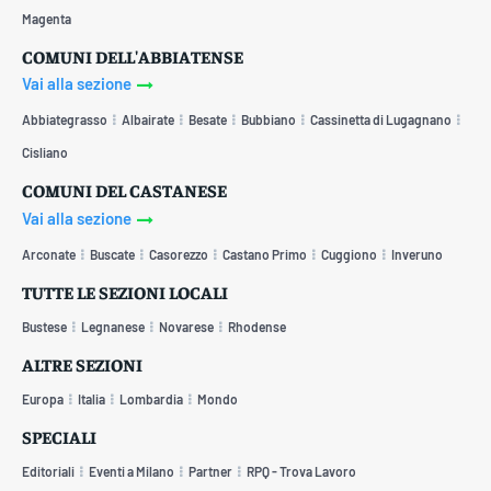
Magenta
COMUNI DELL'ABBIATENSE
Vai alla sezione
Abbiategrasso
Albairate
Besate
Bubbiano
Cassinetta di Lugagnano
Cisliano
COMUNI DEL CASTANESE
Vai alla sezione
Arconate
Buscate
Casorezzo
Castano Primo
Cuggiono
Inveruno
TUTTE LE SEZIONI LOCALI
Bustese
Legnanese
Novarese
Rhodense
ALTRE SEZIONI
Europa
Italia
Lombardia
Mondo
SPECIALI
Editoriali
Eventi a Milano
Partner
RPQ - Trova Lavoro