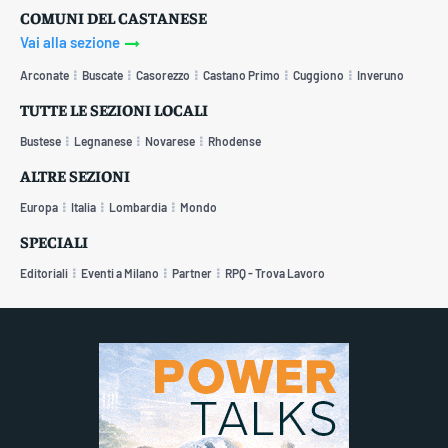
COMUNI DEL CASTANESE
Vai alla sezione
Arconate
Buscate
Casorezzo
Castano Primo
Cuggiono
Inveruno
TUTTE LE SEZIONI LOCALI
Bustese
Legnanese
Novarese
Rhodense
ALTRE SEZIONI
Europa
Italia
Lombardia
Mondo
SPECIALI
Editoriali
Eventi a Milano
Partner
RPQ - Trova Lavoro