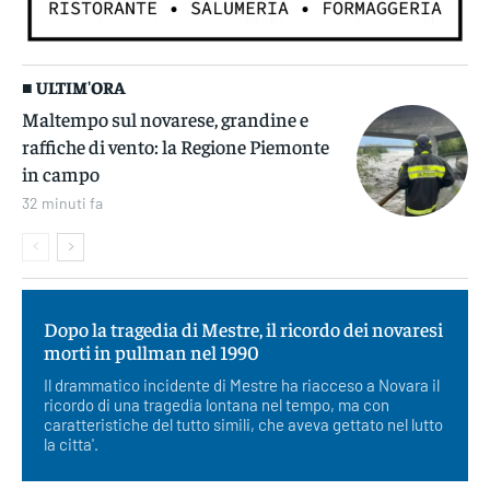
■ ULTIM'ORA
Maltempo sul novarese, grandine e
raffiche di vento: la Regione Piemonte
in campo
32 minuti fa
Dopo la tragedia di Mestre, il ricordo dei novaresi
morti in pullman nel 1990
Il drammatico incidente di Mestre ha riacceso a Novara il
ricordo di una tragedia lontana nel tempo, ma con
caratteristiche del tutto simili, che aveva gettato nel lutto
la citta'.