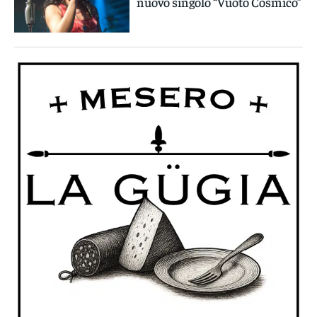
nuovo singolo “Vuoto Cosmico”