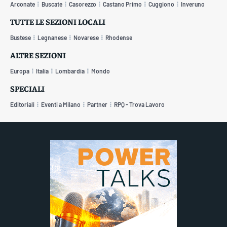
Arconate
Buscate
Casorezzo
Castano Primo
Cuggiono
Inveruno
TUTTE LE SEZIONI LOCALI
Bustese
Legnanese
Novarese
Rhodense
ALTRE SEZIONI
Europa
Italia
Lombardia
Mondo
SPECIALI
Editoriali
Eventi a Milano
Partner
RPQ - Trova Lavoro