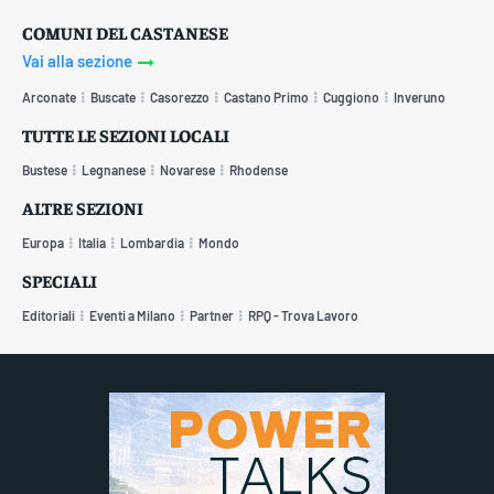
COMUNI DEL CASTANESE
Vai alla sezione
Arconate
Buscate
Casorezzo
Castano Primo
Cuggiono
Inveruno
TUTTE LE SEZIONI LOCALI
Bustese
Legnanese
Novarese
Rhodense
ALTRE SEZIONI
Europa
Italia
Lombardia
Mondo
SPECIALI
Editoriali
Eventi a Milano
Partner
RPQ - Trova Lavoro