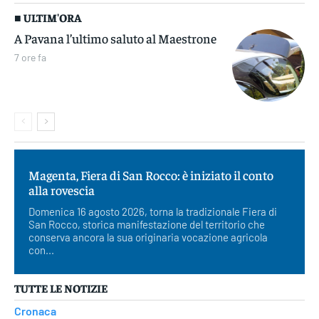
■ ULTIM'ORA
A Pavana l’ultimo saluto al Maestrone
7 ore fa
Magenta, Fiera di San Rocco: è iniziato il conto
alla rovescia
Domenica 16 agosto 2026, torna la tradizionale Fiera di
San Rocco, storica manifestazione del territorio che
conserva ancora la sua originaria vocazione agricola
con...
TUTTE LE NOTIZIE
Cronaca