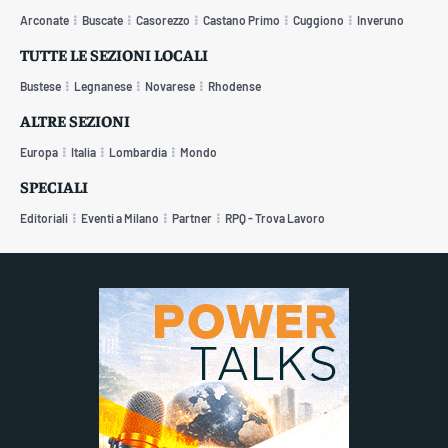
Arconate
Buscate
Casorezzo
Castano Primo
Cuggiono
Inveruno
TUTTE LE SEZIONI LOCALI
Bustese
Legnanese
Novarese
Rhodense
ALTRE SEZIONI
Europa
Italia
Lombardia
Mondo
SPECIALI
Editoriali
Eventi a Milano
Partner
RPQ - Trova Lavoro