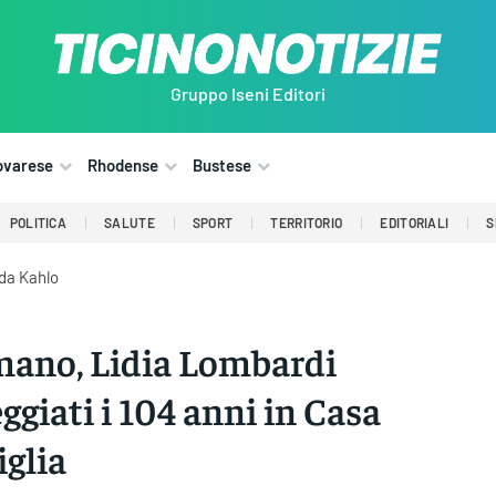
Gruppo Iseni Editori
ovarese
Rhodense
Bustese
POLITICA
SALUTE
SPORT
TERRITORIO
EDITORIALI
S
ida Kahlo
ano, Lidia Lombardi
eggiati i 104 anni in Casa
glia