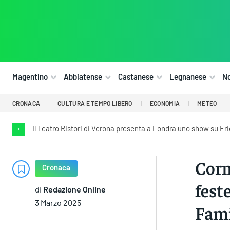
Magentino
Abbiatense
Castanese
Legnanese
N
CRONACA
CULTURA E TEMPO LIBERO
ECONOMIA
METEO
Il Teatro Ristori di Verona presenta a Londra uno show su Fr
•
Corm
Cronaca
fest
di
Redazione Online
3 Marzo 2025
Fami