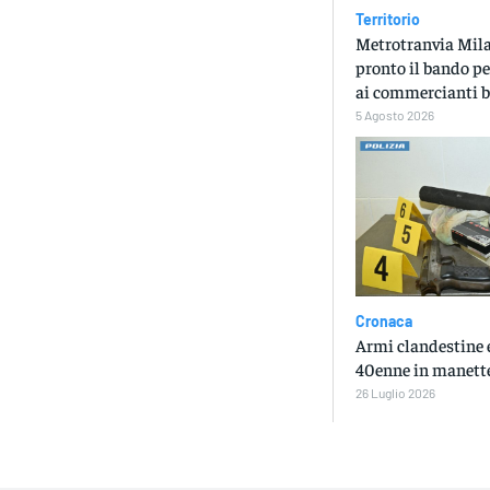
Territorio
Metrotranvia Mila
pronto il bando pe
ai commercianti b
5 Agosto 2026
Cronaca
Armi clandestine e
40enne in manett
26 Luglio 2026