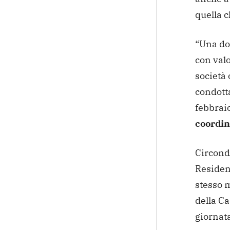
quella 
“Una do
con valo
società 
condott
febbrai
coordina
Circonda
Residen
stesso m
della Ca
giornata