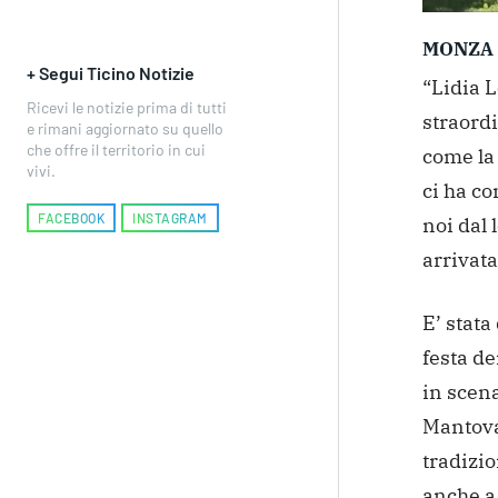
MONZA
+ Segui Ticino Notizie
“Lidia L
Ricevi le notizie prima di tutti
straordi
e rimani aggiornato su quello
che offre il territorio in cui
come la 
vivi.
ci ha c
FACEBOOK
INSTAGRAM
noi dal 
arrivat
E’ stata
festa d
in scen
Mantova
tradizi
anche a