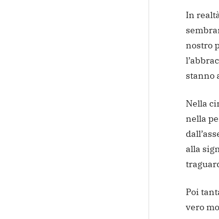
In realt
sembrano
nostro p
l’abbrac
stanno a
Nella ci
nella p
dall’ass
alla sig
traguar
Poi tant
vero mo