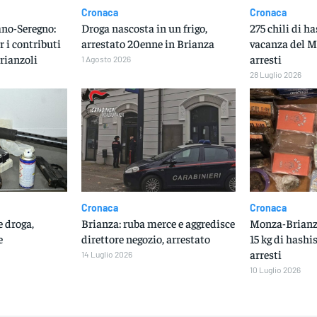
Cronaca
Cronaca
no-Seregno:
Droga nascosta in un frigo,
275 chili di h
r i contributi
arrestato 20enne in Brianza
vacanza del M
rianzoli
arresti
1 Agosto 2026
28 Luglio 2026
Cronaca
Cronaca
 droga,
Brianza: ruba merce e aggredisce
Monza-Brianza
e
direttore negozio, arrestato
15 kg di hashis
arresti
14 Luglio 2026
10 Luglio 2026