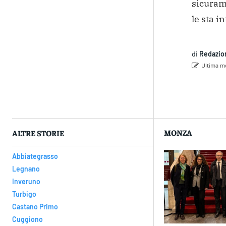
sicurame
le sta i
di
Redazio
Ultima mo
Con
MONZA
ALTRE STORIE
Abbiategrasso
Legnano
Inveruno
Turbigo
Castano Primo
Cuggiono