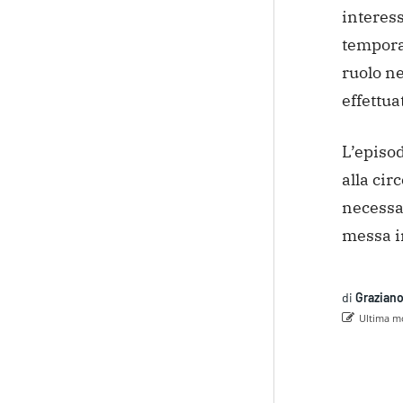
interes
temporan
ruolo ne
effettua
L’episo
alla cir
necessar
messa in
di
Graziano
Ultima mo
Con