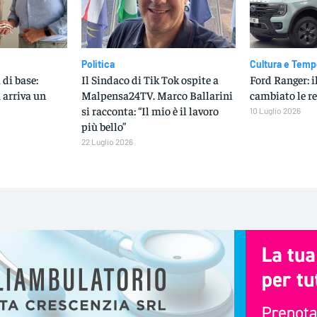
Politica
Cultura e Temp
di base:
Il Sindaco di Tik Tok ospite a
Ford Ranger: i
 arriva un
Malpensa24TV. Marco Ballarini
cambiato le re
si racconta: “Il mio è il lavoro
10 Luglio 2026
più bello”
22 Luglio 2026