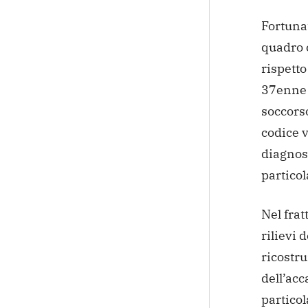
Fortunat
quadro 
rispetto
37enne 
soccorso
codice v
diagnos
particol
Nel frat
rilievi d
ricostru
dell’acc
partico