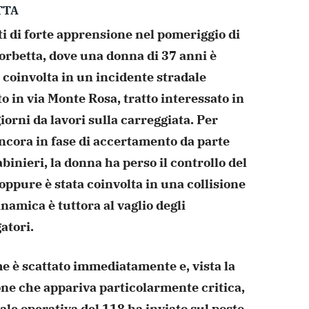
TTA
 di forte apprensione nel pomeriggio di
Corbetta, dove una donna di 37 anni è
 coinvolta in un incidente stradale
o in via Monte Rosa, tratto interessato in
iorni da lavori sulla carreggiata. Per
ncora in fase di accertamento da parte
binieri, la donna ha perso il controllo del
oppure è stata coinvolta in una collisione
inamica è tuttora al vaglio degli
atori.
me è scattato immediatamente e, vista la
one che appariva particolarmente critica,
ale operativa del 118 ha inviato sul posto