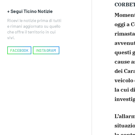
CORBE
+ Segui Ticino Notizie
Momenti
Ricevi le notizie prima di tutti
oggi a 
e rimani aggiornato su quello
che offre il territorio in cui
rimasta
vivi.
avvenut
FACEBOOK
INSTAGRAM
questi g
cause a
dei Cara
veicolo 
la cui d
investig
L’allar
situazi
la centr