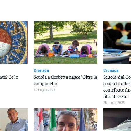
Cronaca
Cronaca
te? Ce lo
Scuola a Corbetta nasce “Oltre la
Scuola, dal C
campanella”
concreto alle 
contributo fin
30 Luglio 2026
libri di testo
25 Luglio 2026