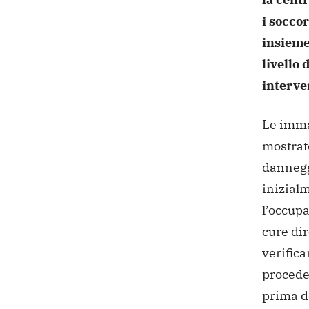
i socco
insieme 
livello
interve
Le imma
mostrat
dannegg
inizial
l’occupa
cure dir
verifica
proceden
prima de