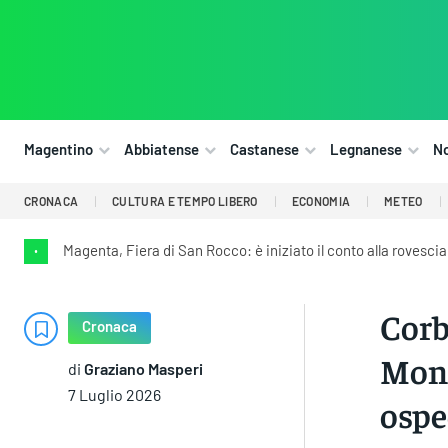
Magentino
Abbiatense
Castanese
Legnanese
N
CRONACA
CULTURA E TEMPO LIBERO
ECONOMIA
METEO
Magenta, Fiera di San Rocco: è iniziato il conto alla rovescia
•
Corb
Cronaca
Mont
di
Graziano Masperi
7 Luglio 2026
ospe