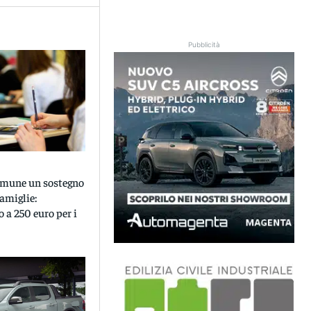
Pubblicità
omune un sostegno
famiglie:
o a 250 euro per i